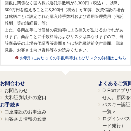
回数に関係なく国内株式委託手数料が3,300円（税込）、以降、
300万円を超えるごとに3,300円（税込）が加算、投資信託の場合
は銘柄ごとに設定された購入時手数料および運用管理費用（信託
報酬）等の諸経費、等）
また、各商品等には価格の変動等による損失が生じるおそれがあ
ります。商品ごとに手数料等およびリスクは異なりますので、当
該商品等の上場有価証券等書面または契約締結前交付書面、目論
見書、お客さま向け資料等をお読みください。
お取引にあたっての手数料等およびリスクの詳細はこちら
お問合わせ
よくあるご質
お問合わせ
D-Portア
大和証券以外の窓口
せん。原因を
お手続き
パスキー認証、
一覧＞
口座開設のお申込み
ログインパス
お客さま情報の変更
ード発行）