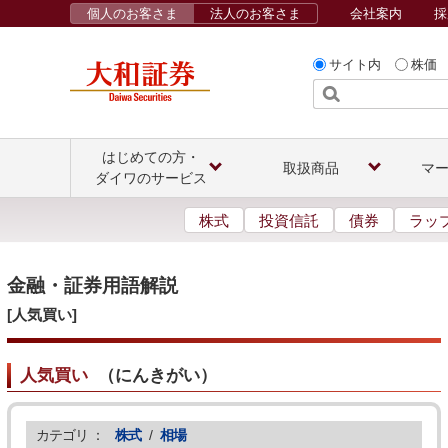
個人のお客さま
法人のお客さま
会社案内
採
サイト内
株価
はじめての方・
取扱商品
マ
ダイワのサービス
株式
投資信託
債券
ラッ
金融・証券用語解説
[人気買い]
人気買い
（
にんきがい
）
カテゴリ ：
株式
/
相場