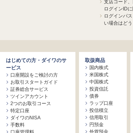
支店コード、
ログインID
ログインパス
い場合はどう
はじめての方・ダイワのサ
取扱商品
ービス
国内株式
米国株式
口座開設をご検討の方
中国株式
お取引スタートガイド
投資信託
証券総合サービス
債券
ツインアカウント
ラップ口座
2つのお取引コース
投信積立
特定口座
信用取引
ダイワのNISA
円預金
手数料
外貨預金
口座管理料