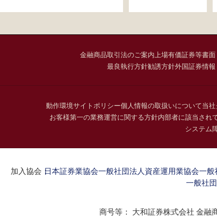
金融商品取引法のご案内
上場有価証券等書面
最良執行方針
勧誘方針
外国証券情報
動作環境
サイトポリシー
個人情報の取扱いについて
当社
お客様第一の業務運営に関する方針
内部者に該当され
システム
加入協会：
日本証券業協会
一般社団法人資産運用業協会
一般
一般社団
商号等：
大和証券株式会社 金融