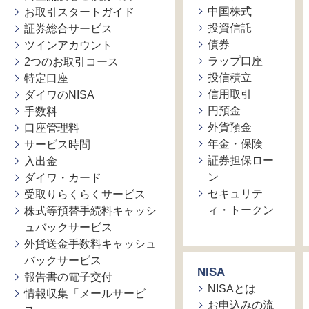
中国株式
お取引スタートガイド
投資信託
証券総合サービス
債券
ツインアカウント
ラップ口座
2つのお取引コース
投信積立
特定口座
信用取引
ダイワのNISA
円預金
手数料
外貨預金
口座管理料
年金・保険
サービス時間
証券担保ロー
入出金
ン
ダイワ・カード
セキュリテ
受取りらくらくサービス
ィ・トークン
株式等預替手続料キャッシ
ュバックサービス
外貨送金手数料キャッシュ
バックサービス
NISA
報告書の電子交付
NISAとは
情報収集「メールサービ
お申込みの流