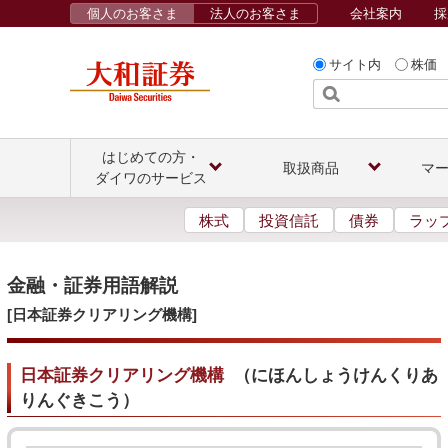
個人のお客さま
法人のお客さま
会社案内
採
サイト内
株価
はじめての方・
取扱商品
マ
ダイワのサービス
株式
投資信託
債券
ラッ
金融・証券用語解説
[日本証券クリアリング機構]
日本証券クリアリング機構
（
にほんしょうけんくりあ
りんぐきこう
）