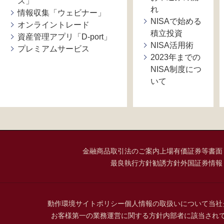
ス」
れ
情報収集「ウェビナー」
NISAで始める
オンライントレード
積立投資
資産管理アプリ「D-port」
NISA活用術
プレミアムサービス
2023年までの
NISA制度につ
いて
金融商品取引法のご案内
上場有価証券等書面
最良執行方針
勧誘方針
外国証券情報
動作環境
サイトポリシー
個人情報の取扱いについて
当社
お客様第一の業務運営に関する方針
内部者に該当され