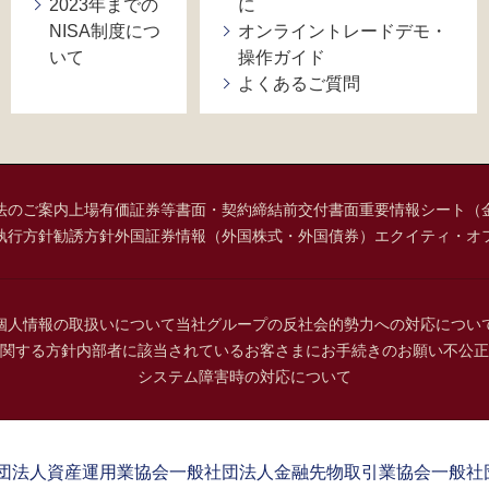
2023年までの
に
NISA制度につ
オンライントレードデモ・
いて
操作ガイド
よくあるご質問
法のご案内
上場有価証券等書面・契約締結前交付書面
重要情報シート（
執行方針
勧誘方針
外国証券情報（外国株式・外国債券）
エクイティ・オ
個人情報の取扱いについて
当社グループの反社会的勢力への対応につい
関する方針
内部者に該当されているお客さまにお手続きのお願い
不公正
システム障害時の対応について
団法人資産運用業協会
一般社団法人金融先物取引業協会
一般社