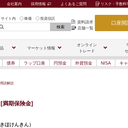
会社案内
採用情報
よくあるご質問
リスク・手数料
サイト内
株価
投資信託
資料請求
口座開
検索
店舗一覧
オンライン
品
マーケット情報
トレード
債券
ラップ口座
円預金
外貨預金
NISA
キャ
用語解説
[満期保険金]
きほけんきん
）