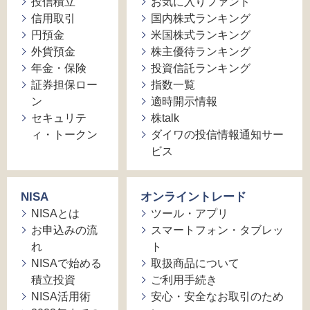
投信積立
お気に入りファンド
信用取引
国内株式ランキング
円預金
米国株式ランキング
外貨預金
株主優待ランキング
年金・保険
投資信託ランキング
証券担保ロー
指数一覧
ン
適時開示情報
セキュリテ
株talk
ィ・トークン
ダイワの投信情報通知サー
ビス
NISA
オンライントレード
NISAとは
ツール・アプリ
お申込みの流
スマートフォン・タブレッ
れ
ト
NISAで始める
取扱商品について
積立投資
ご利用手続き
NISA活用術
安心・安全なお取引のため