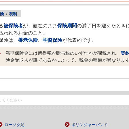
険
/
税制
る
被保険者
が、健在のまま
保険期間
の満了日を迎えたとき
払われるお金のこと。
保険は、
養老保険
、
学資保険
が代表的です。
満期保険金には所得税か贈与税のいずれかが課税され、
契
険金受取人が誰であるかによって、税金の種類が異なりま
ローソク足
ボリンジャーバンド