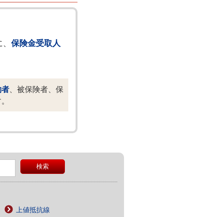
に、
保険金受取人
約者
、被保険者、保
す。
上値抵抗線