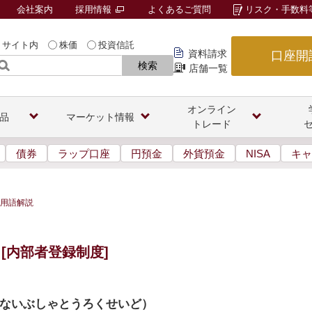
会社案内
採用情報
よくあるご質問
リスク・手数料
サイト内
株価
投資信託
資料請求
口座開
検索
店舗一覧
オンライン
品
マーケット情報
トレード
債券
ラップ口座
円預金
外貨預金
NISA
キャ
用語解説
[内部者登録制度]
ないぶしゃとうろくせいど
）