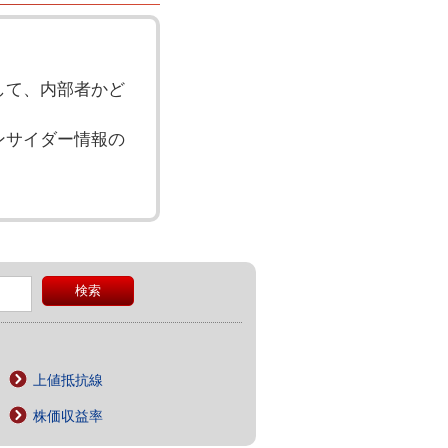
して、内部者かど
ンサイダー情報の
上値抵抗線
株価収益率