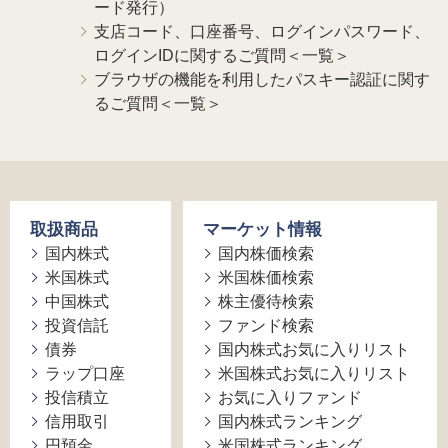
ード発行）
支店コード、口座番号、ログインパスワード、
ログインIDに関するご質問＜一覧＞
ブラウザの機能を利用したパスキー認証に関す
るご質問＜一覧＞
取扱商品
マーケット情報
国内株式
国内株価検索
米国株式
米国株価検索
中国株式
株主優待検索
投資信託
ファンド検索
債券
国内株式お気に入りリスト
ラップ口座
米国株式お気に入りリスト
投信積立
お気に入りファンド
信用取引
国内株式ランキング
円預金
米国株式ランキング