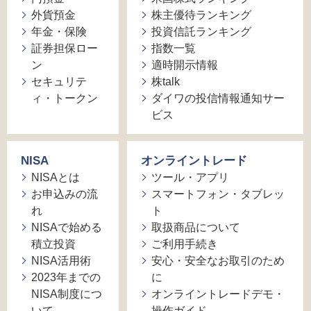
外貨預金
株主優待ランキング
年金・保険
投資信託ランキング
証券担保ロー
指数一覧
ン
適時開示情報
セキュリテ
株talk
ィ・トークン
ダイワの投信情報通知サー
ビス
NISA
オンライントレード
NISAとは
ツール・アプリ
お申込みの流
スマートフォン・タブレッ
れ
ト
NISAで始める
取扱商品について
積立投資
ご利用手続き
NISA活用術
安心・安全なお取引のため
2023年までの
に
NISA制度につ
オンライントレードデモ・
いて
操作ガイド