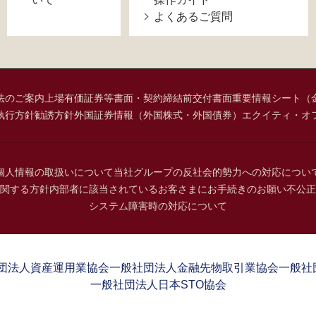
よくあるご質問
法のご案内
上場有価証券等書面・契約締結前交付書面
重要情報シート（
執行方針
勧誘方針
外国証券情報（外国株式・外国債券）
エクイティ・オ
個人情報の取扱いについて
当社グループの反社会的勢力への対応につい
関する方針
内部者に該当されているお客さまにお手続きのお願い
不公正
システム障害時の対応について
団法人資産運用業協会
一般社団法人金融先物取引業協会
一般社
一般社団法人日本STO協会