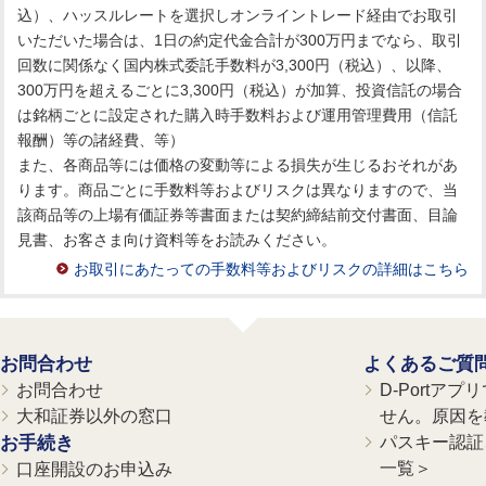
込）、ハッスルレートを選択しオンライントレード経由でお取引
いただいた場合は、1日の約定代金合計が300万円までなら、取引
回数に関係なく国内株式委託手数料が3,300円（税込）、以降、
300万円を超えるごとに3,300円（税込）が加算、投資信託の場合
は銘柄ごとに設定された購入時手数料および運用管理費用（信託
報酬）等の諸経費、等）
また、各商品等には価格の変動等による損失が生じるおそれがあ
ります。商品ごとに手数料等およびリスクは異なりますので、当
該商品等の上場有価証券等書面または契約締結前交付書面、目論
見書、お客さま向け資料等をお読みください。
お取引にあたっての手数料等およびリスクの詳細はこちら
お問合わせ
よくあるご質
お問合わせ
D-Portア
大和証券以外の窓口
せん。原因を
お手続き
パスキー認証、
一覧＞
口座開設のお申込み