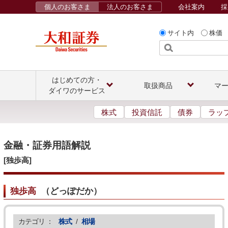
個人のお客さま
法人のお客さま
会社案内
採
サイト内
株価
はじめての方・
取扱商品
マ
ダイワのサービス
株式
投資信託
債券
ラッ
金融・証券用語解説
[独歩高]
独歩高
（
どっぽだか
）
カテゴリ ：
株式
/
相場