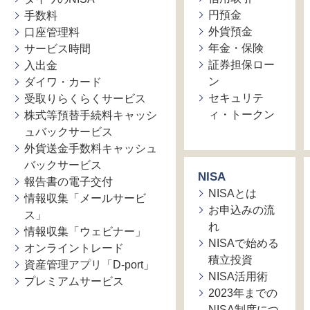
円預金
手数料
外貨預金
口座管理料
年金・保険
サービス時間
証券担保ロー
入出金
ン
ダイワ・カード
セキュリテ
受取りらくらくサービス
ィ・トークン
株式等預替手続料キャッシ
ュバックサービス
外貨送金手数料キャッシュ
バックサービス
NISA
報告書の電子交付
NISAとは
情報収集「メールサービ
お申込みの流
ス」
れ
情報収集「ウェビナー」
NISAで始める
オンライントレード
積立投資
資産管理アプリ「D-port」
NISA活用術
プレミアムサービス
2023年までの
NISA制度につ