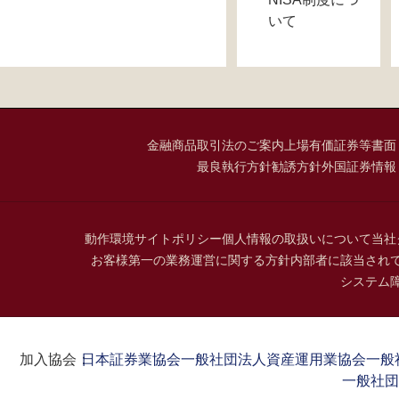
いて
金融商品取引法のご案内
上場有価証券等書面
最良執行方針
勧誘方針
外国証券情報
動作環境
サイトポリシー
個人情報の取扱いについて
当社
お客様第一の業務運営に関する方針
内部者に該当され
システム
加入協会：
日本証券業協会
一般社団法人資産運用業協会
一般
一般社団