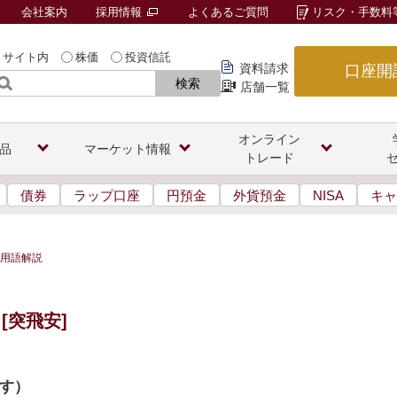
会社案内
採用情報
よくあるご質問
リスク・手数料
サイト内
株価
投資信託
資料請求
口座開
検索
店舗一覧
オンライン
品
マーケット情報
トレード
債券
ラップ口座
円預金
外貨預金
NISA
キャ
用語解説
[突飛安]
す
）