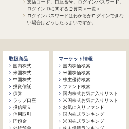
支店コード、口座番号、ログインパスワード、
ログインIDに関するご質問＜一覧＞
ログインパスワードはわかるがログインできな
い場合はどうしたらよいですか。
取扱商品
マーケット情報
国内株式
国内株価検索
米国株式
米国株価検索
中国株式
株主優待検索
投資信託
ファンド検索
債券
国内株式お気に入りリスト
ラップ口座
米国株式お気に入りリスト
投信積立
お気に入りファンド
信用取引
国内株式ランキング
円預金
米国株式ランキング
外貨預金
株主優待ランキング