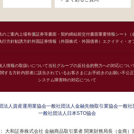
法のご案内
上場有価証券等書面・契約締結前交付書面
重要情報シート（
執行方針
勧誘方針
外国証券情報（外国株式・外国債券）
エクイティ・オ
個人情報の取扱いについて
当社グループの反社会的勢力への対応につい
関する方針
内部者に該当されているお客さまにお手続きのお願い
不公正
システム障害時の対応について
団法人資産運用業協会
一般社団法人金融先物取引業協会
一般社
一般社団法人日本STO協会
：
大和証券株式会社 金融商品取引業者 関東財務局長（金商）第