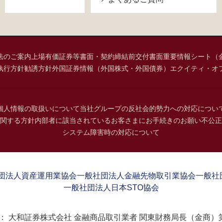
法のご案内
上場有価証券等書面・契約締結前交付書面
重要情報シート（
執行方針
勧誘方針
外国証券情報（外国株式・外国債券）
エクイティ・オ
個人情報の取扱いについて
当社グループの反社会的勢力への対応につい
関する方針
内部者に該当されているお客さまにお手続きのお願い
不公正
システム障害時の対応について
団法人資産運用業協会
一般社団法人金融先物取引業協会
一般社
一般社団法人日本STO協会
：
大和証券株式会社 金融商品取引業者 関東財務局長（金商）第