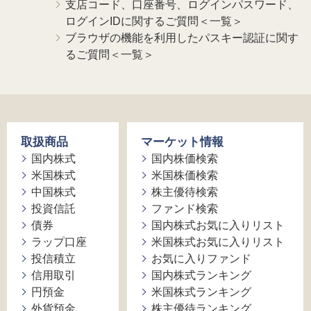
支店コード、口座番号、ログインパスワード、
ログインIDに関するご質問＜一覧＞
ブラウザの機能を利用したパスキー認証に関す
るご質問＜一覧＞
取扱商品
マーケット情報
国内株式
国内株価検索
米国株式
米国株価検索
中国株式
株主優待検索
投資信託
ファンド検索
債券
国内株式お気に入りリスト
ラップ口座
米国株式お気に入りリスト
投信積立
お気に入りファンド
信用取引
国内株式ランキング
円預金
米国株式ランキング
外貨預金
株主優待ランキング