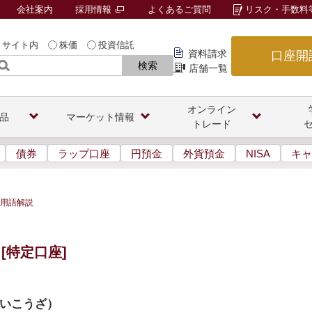
会社案内
採用情報
よくあるご質問
リスク・手数料
サイト内
株価
投資信託
資料請求
口座開
検索
店舗一覧
オンライン
品
マーケット情報
トレード
債券
ラップ口座
円預金
外貨預金
NISA
キャ
用語解説
[特定口座]
いこうざ
）