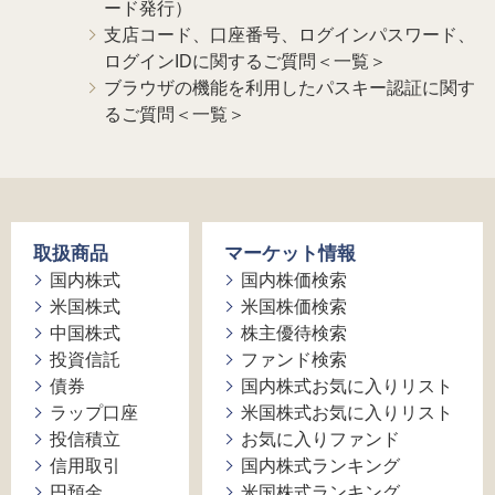
ード発行）
支店コード、口座番号、ログインパスワード、
ログインIDに関するご質問＜一覧＞
ブラウザの機能を利用したパスキー認証に関す
るご質問＜一覧＞
取扱商品
マーケット情報
国内株式
国内株価検索
米国株式
米国株価検索
中国株式
株主優待検索
投資信託
ファンド検索
債券
国内株式お気に入りリスト
ラップ口座
米国株式お気に入りリスト
投信積立
お気に入りファンド
信用取引
国内株式ランキング
円預金
米国株式ランキング