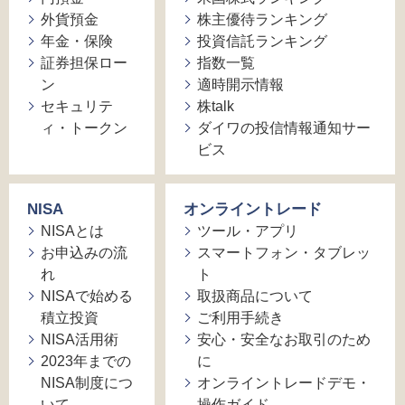
外貨預金
株主優待ランキング
年金・保険
投資信託ランキング
証券担保ロー
指数一覧
ン
適時開示情報
セキュリテ
株talk
ィ・トークン
ダイワの投信情報通知サー
ビス
NISA
オンライントレード
NISAとは
ツール・アプリ
お申込みの流
スマートフォン・タブレッ
れ
ト
NISAで始める
取扱商品について
積立投資
ご利用手続き
NISA活用術
安心・安全なお取引のため
2023年までの
に
NISA制度につ
オンライントレードデモ・
いて
操作ガイド