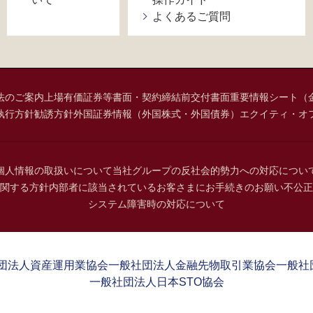
よくあるご質問
法のご案内
上場有価証券等書面・契約締結前交付書面
重要情報シート（
執行方針
勧誘方針
外国証券情報（外国株式・外国債券）
エクイティ・オ
個人情報の取扱いについて
当社グループの反社会的勢力への対応につい
関する方針
内部者に該当されているお客さまにお手続きのお願い
不公正
システム障害時の対応について
団法人資産運用業協会
一般社団法人金融先物取引業協会
一般社
一般社団法人日本STO協会