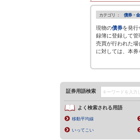
カテゴリ ：
債券・金
現物の
債券
を発行
録簿に登録して管
売買が行われた場
に対しては、本券
証券用語検索
よく検索される用語
移動平均線
いってこい