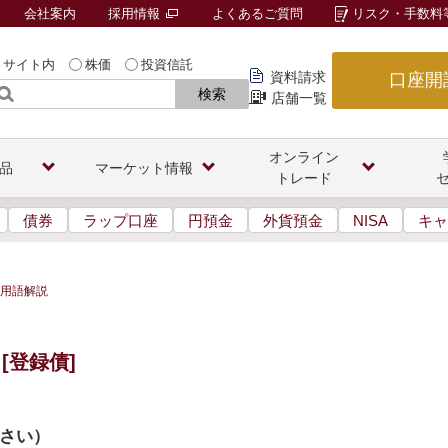
会社案内
採用情報
よくあるご質問
リスク・手数料
サイト内
株価
投資信託
資料請求
口座開
検索
店舗一覧
オンライン
品
マーケット情報
トレード
債券
ラップ口座
円預金
外貨預金
NISA
キャ
用語解説
[登録債]
さい
）