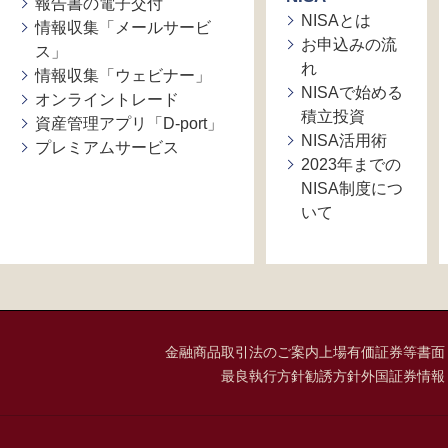
報告書の電子交付
NISAとは
情報収集「メールサービ
お申込みの流
ス」
れ
情報収集「ウェビナー」
NISAで始める
オンライントレード
積立投資
資産管理アプリ「D-port」
NISA活用術
プレミアムサービス
2023年までの
NISA制度につ
いて
金融商品取引法のご案内
上場有価証券等書面
最良執行方針
勧誘方針
外国証券情報