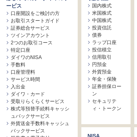
ービス
国内株式
米国株式
口座開設をご検討の方
中国株式
お取引スタートガイド
投資信託
証券総合サービス
債券
ツインアカウント
ラップ口座
2つのお取引コース
投信積立
特定口座
信用取引
ダイワのNISA
円預金
手数料
外貨預金
口座管理料
年金・保険
サービス時間
証券担保ロー
入出金
ン
ダイワ・カード
セキュリテ
受取りらくらくサービス
ィ・トークン
株式等預替手続料キャッシ
ュバックサービス
外貨送金手数料キャッシュ
バックサービス
NISA