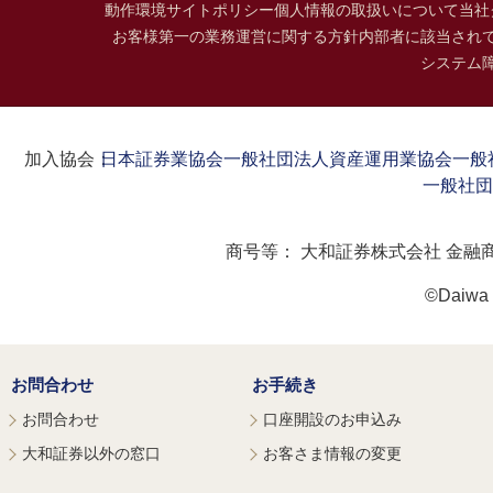
動作環境
サイトポリシー
個人情報の取扱いについて
当社
お客様第一の業務運営に関する方針
内部者に該当され
システム
加入協会：
日本証券業協会
一般社団法人資産運用業協会
一般
一般社団
商号等：
大和証券株式会社 金融
©Daiwa S
お問合わせ
お手続き
お問合わせ
口座開設のお申込み
大和証券以外の窓口
お客さま情報の変更