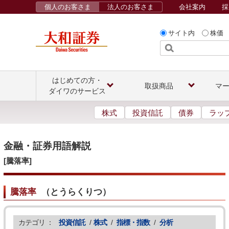
個人のお客さま
法人のお客さま
会社案内
採
サイト内
株価
はじめての方・
取扱商品
マ
ダイワのサービス
株式
投資信託
債券
ラッ
金融・証券用語解説
[騰落率]
騰落率
（
とうらくりつ
）
カテゴリ ：
投資信託
/
株式
/
指標・指数
/
分析