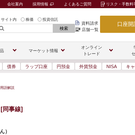
会社案内
採用情報
よくあるご質問
リスク・手数料
サイト内
株価
投資信託
資料請求
口座開
検索
店舗一覧
オンライン
品
マーケット情報
トレード
債券
ラップ口座
円預金
外貨預金
NISA
キャ
用語解説
[同事線]
ん
）