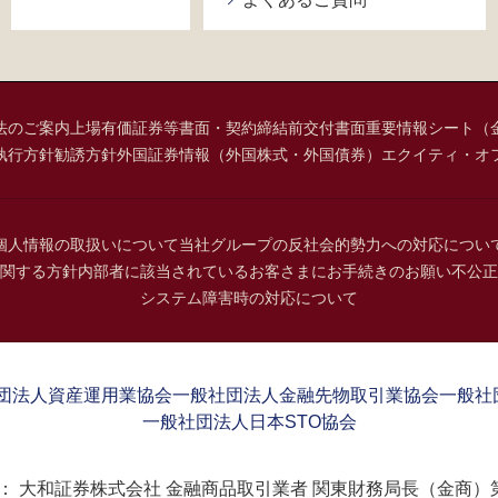
法のご案内
上場有価証券等書面・契約締結前交付書面
重要情報シート（
執行方針
勧誘方針
外国証券情報（外国株式・外国債券）
エクイティ・オ
個人情報の取扱いについて
当社グループの反社会的勢力への対応につい
関する方針
内部者に該当されているお客さまにお手続きのお願い
不公正
システム障害時の対応について
団法人資産運用業協会
一般社団法人金融先物取引業協会
一般社
一般社団法人日本STO協会
：
大和証券株式会社 金融商品取引業者 関東財務局長（金商）第