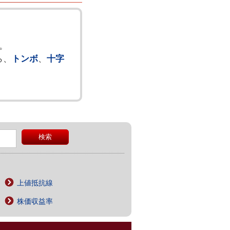
。
ら、
トンボ
、
十字
上値抵抗線
株価収益率