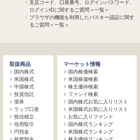
支店コード、口座番号、ログインパスワード、
ログインIDに関するご質問＜一覧＞
ブラウザの機能を利用したパスキー認証に関す
るご質問＜一覧＞
取扱商品
マーケット情報
国内株式
国内株価検索
米国株式
米国株価検索
中国株式
株主優待検索
投資信託
ファンド検索
債券
国内株式お気に入りリスト
ラップ口座
米国株式お気に入りリスト
投信積立
お気に入りファンド
信用取引
国内株式ランキング
円預金
米国株式ランキング
外貨預金
株主優待ランキング