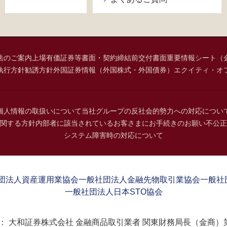
法のご案内
上場有価証券等書面・契約締結前交付書面
重要情報シート（
執行方針
勧誘方針
外国証券情報（外国株式・外国債券）
エクイティ・オ
個人情報の取扱いについて
当社グループの反社会的勢力への対応につい
関する方針
内部者に該当されているお客さまにお手続きのお願い
不公正
システム障害時の対応について
団法人資産運用業協会
一般社団法人金融先物取引業協会
一般社
一般社団法人日本STO協会
：
大和証券株式会社 金融商品取引業者 関東財務局長（金商）第