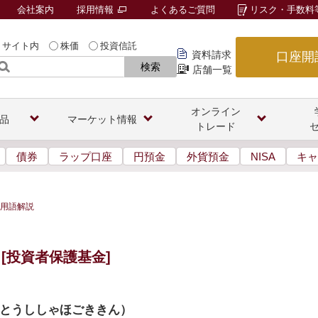
会社案内
採用情報
よくあるご質問
リスク・手数料
サイト内
株価
投資信託
資料請求
口座開
検索
店舗一覧
オンライン
品
マーケット情報
トレード
債券
ラップ口座
円預金
外貨預金
NISA
キャ
用語解説
[投資者保護基金]
とうししゃほごききん
）