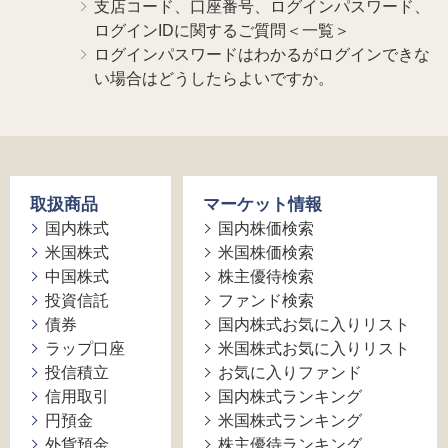
支店コード、口座番号、ログインパスワード、
ログインIDに関するご質問＜一覧＞
ログインパスワードはわかるがログインできな
い場合はどうしたらよいですか。
取扱商品
マーケット情報
国内株式
国内株価検索
米国株式
米国株価検索
中国株式
株主優待検索
投資信託
ファンド検索
債券
国内株式お気に入りリスト
ラップ口座
米国株式お気に入りリスト
投信積立
お気に入りファンド
信用取引
国内株式ランキング
円預金
米国株式ランキング
外貨預金
株主優待ランキング