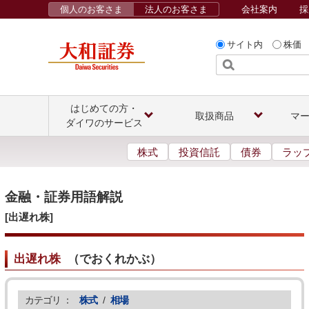
個人のお客さま
法人のお客さま
会社案内
採
サイト内
株価
はじめての方・
取扱商品
マ
ダイワのサービス
株式
投資信託
債券
ラッ
金融・証券用語解説
[出遅れ株]
出遅れ株
（
でおくれかぶ
）
カテゴリ ：
株式
/
相場