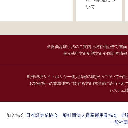
いて
金融商品取引法のご案内
上場有価証券等書面
最良執行方針
勧誘方針
外国証券情報
動作環境
サイトポリシー
個人情報の取扱いについて
当社
お客様第一の業務運営に関する方針
内部者に該当され
システム
加入協会：
日本証券業協会
一般社団法人資産運用業協会
一般
一般社団