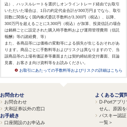
込）、ハッスルレートを選択しオンライントレード経由でお取引
いただいた場合は、1日の約定代金合計が300万円までなら、取引
回数に関係なく国内株式委託手数料が3,300円（税込）、以降、
300万円を超えるごとに3,300円（税込）が加算、投資信託の場合
は銘柄ごとに設定された購入時手数料および運用管理費用（信託
報酬）等の諸経費、等）
また、各商品等には価格の変動等による損失が生じるおそれがあ
ります。商品ごとに手数料等およびリスクは異なりますので、当
該商品等の上場有価証券等書面または契約締結前交付書面、目論
見書、お客さま向け資料等をお読みください。
お取引にあたっての手数料等およびリスクの詳細はこちら
お問合わせ
よくあるご質
お問合わせ
D-Portア
大和証券以外の窓口
せん。原因を
お手続き
パスキー認証、
一覧＞
口座開設のお申込み