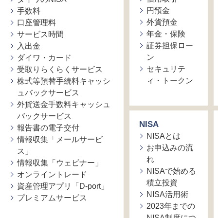
円預金
手数料
外貨預金
口座管理料
年金・保険
サービス時間
証券担保ロー
入出金
ン
ダイワ・カード
セキュリテ
受取りらくらくサービス
ィ・トークン
株式等預替手続料キャッシ
ュバックサービス
外貨送金手数料キャッシュ
バックサービス
NISA
報告書の電子交付
NISAとは
情報収集「メールサービ
お申込みの流
ス」
れ
情報収集「ウェビナー」
NISAで始める
オンライントレード
積立投資
資産管理アプリ「D-port」
NISA活用術
プレミアムサービス
2023年までの
NISA制度につ