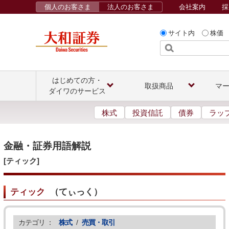
個人のお客さま
法人のお客さま
会社案内
採
サイト内
株価
はじめての方・
取扱商品
マ
ダイワのサービス
株式
投資信託
債券
ラッ
金融・証券用語解説
[ティック]
ティック
（
てぃっく
）
カテゴリ ：
株式
/
売買・取引