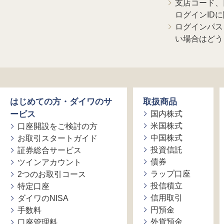
支店コード、
ログインID
ログインパス
い場合はどう
はじめての方・ダイワのサ
取扱商品
ービス
国内株式
米国株式
口座開設をご検討の方
中国株式
お取引スタートガイド
投資信託
証券総合サービス
債券
ツインアカウント
ラップ口座
2つのお取引コース
投信積立
特定口座
信用取引
ダイワのNISA
円預金
手数料
外貨預金
口座管理料