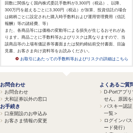
回数に関係なく国内株式委託手数料が3,300円（税込）、以降、
300万円を超えるごとに3,300円（税込）が加算、投資信託の場合
は銘柄ごとに設定された購入時手数料および運用管理費用（信託
報酬）等の諸経費、等）
また、各商品等には価格の変動等による損失が生じるおそれがあ
ります。商品ごとに手数料等およびリスクは異なりますので、当
該商品等の上場有価証券等書面または契約締結前交付書面、目論
見書、お客さま向け資料等をお読みください。
お取引にあたっての手数料等およびリスクの詳細はこちら
お問合わせ
よくあるご質
お問合わせ
D-Portア
大和証券以外の窓口
せん。原因を
お手続き
パスキー認証、
一覧＞
口座開設のお申込み
ログインパス
お客さま情報の変更
ード発行）