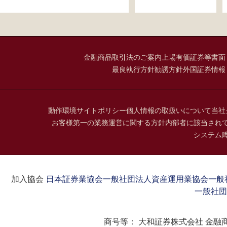
金融商品取引法のご案内
上場有価証券等書面
最良執行方針
勧誘方針
外国証券情報
動作環境
サイトポリシー
個人情報の取扱いについて
当社
お客様第一の業務運営に関する方針
内部者に該当され
システム
加入協会：
日本証券業協会
一般社団法人資産運用業協会
一般
一般社団
商号等：
大和証券株式会社 金融