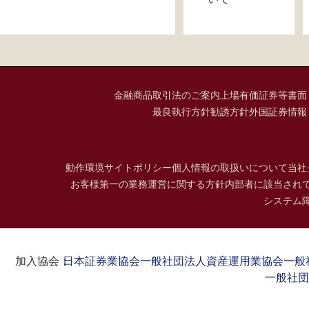
金融商品取引法のご案内
上場有価証券等書面
最良執行方針
勧誘方針
外国証券情報
動作環境
サイトポリシー
個人情報の取扱いについて
当社
お客様第一の業務運営に関する方針
内部者に該当され
システム
加入協会：
日本証券業協会
一般社団法人資産運用業協会
一般
一般社団