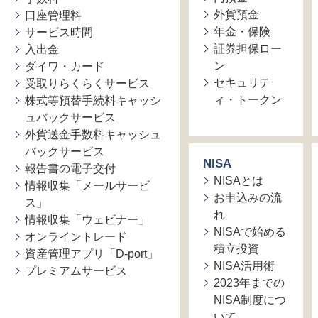
外貨預金
口座管理料
年金・保険
サービス時間
証券担保ロー
入出金
ン
ダイワ・カード
セキュリテ
受取りらくらくサービス
ィ・トークン
株式等預替手続料キャッシ
ュバックサービス
外貨送金手数料キャッシュ
バックサービス
NISA
報告書の電子交付
NISAとは
情報収集「メールサービ
お申込みの流
ス」
れ
情報収集「ウェビナー」
NISAで始める
オンライントレード
積立投資
資産管理アプリ「D-port」
NISA活用術
プレミアムサービス
2023年までの
NISA制度につ
いて