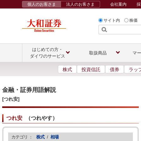
個人のお客さま
法人のお客さま
会社案内
採
サイト内
株価
はじめての方・
取扱商品
マ
ダイワのサービス
株式
投資信託
債券
ラッ
金融・証券用語解説
[つれ安]
つれ安
（
つれやす
）
カテゴリ ：
株式
/
相場