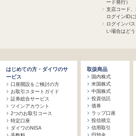
ード発行）
支店コード、
ログインID
ログインパス
い場合はどう
はじめての方・ダイワのサ
取扱商品
ービス
国内株式
米国株式
口座開設をご検討の方
中国株式
お取引スタートガイド
投資信託
証券総合サービス
債券
ツインアカウント
ラップ口座
2つのお取引コース
投信積立
特定口座
信用取引
ダイワのNISA
円預金
手数料