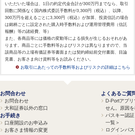
いただいた場合は、1日の約定代金合計が300万円までなら、取引
回数に関係なく国内株式委託手数料が3,300円（税込）、以降、
300万円を超えるごとに3,300円（税込）が加算、投資信託の場合
は銘柄ごとに設定された購入時手数料および運用管理費用（信託
報酬）等の諸経費、等）
また、各商品等には価格の変動等による損失が生じるおそれがあ
ります。商品ごとに手数料等およびリスクは異なりますので、当
該商品等の上場有価証券等書面または契約締結前交付書面、目論
見書、お客さま向け資料等をお読みください。
お取引にあたっての手数料等およびリスクの詳細はこちら
お問合わせ
よくあるご質
お問合わせ
D-Portア
大和証券以外の窓口
せん。原因を
お手続き
パスキー認証、
一覧＞
口座開設のお申込み
ログインパス
お客さま情報の変更