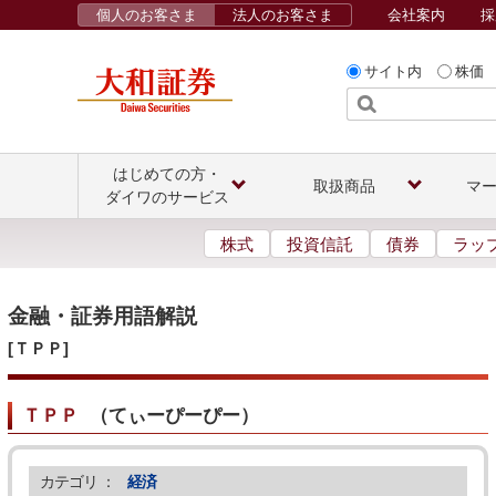
個人のお客さま
法人のお客さま
会社案内
採
サイト内
株価
はじめての方・
取扱商品
マ
ダイワのサービス
株式
投資信託
債券
ラッ
金融・証券用語解説
[ＴＰＰ]
ＴＰＰ
（
てぃーぴーぴー
）
カテゴリ ：
経済