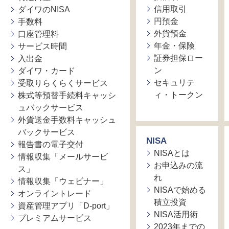
信用取引
ダイワのNISA
円預金
手数料
外貨預金
口座管理料
年金・保険
サービス時間
証券担保ロー
入出金
ン
ダイワ・カード
セキュリテ
受取りらくらくサービス
ィ・トークン
株式等預替手続料キャッシ
ュバックサービス
外貨送金手数料キャッシュ
バックサービス
NISA
報告書の電子交付
NISAとは
情報収集「メールサービ
お申込みの流
ス」
れ
情報収集「ウェビナー」
NISAで始める
オンライントレード
積立投資
資産管理アプリ「D-port」
NISA活用術
プレミアムサービス
2023年までの