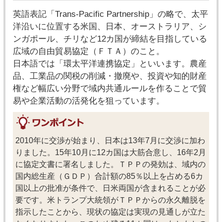
英語表記「Trans-Pacific Partnership」の略で、太平
洋沿いに位置する米国、日本、オーストラリア、シ
ンガポール、チリなど12カ国が締結を目指している
広域の自由貿易協定（ＦＴＡ）のこと。
日本語では「環太平洋連携協定」といいます。農産
品、工業品の関税の削減・撤廃や、投資や知的財産
権など幅広い分野で域内共通ルールを作ることで貿
易や企業活動の活発化を狙っています。
2010年に交渉が始まり、日本は13年7月に交渉に加わ
りました。15年10月に12カ国は大筋合意し、16年2月
に協定文書に署名しました。ＴＰＰの発効は、域内の
国内総生産（ＧＤＰ）合計額の85％以上を占める6カ
国以上の批准が条件で、日米両国が含まれることが必
要です。米トランプ大統領がＴＰＰからの永久離脱を
指示したことから、現状の協定は実現の見通しが立た