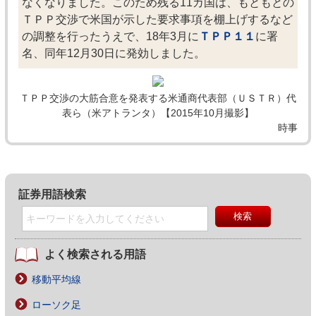
なくなりました。このため残る11カ国は、もともとの
ＴＰＰ交渉で米国が示した要求事項を棚上げするなど
の調整を行ったうえで、18年3月に
ＴＰＰ１１
に署
名、同年12月30日に発効しました。
ＴＰＰ交渉の大筋合意を発表する米通商代表部（ＵＳＴＲ）代
表ら（米アトランタ）【2015年10月撮影】
時事
証券用語検索
よく検索される用語
移動平均線
ローソク足