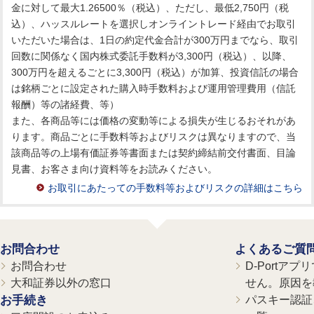
金に対して最大1.26500％（税込）、ただし、最低2,750円（税
込）、ハッスルレートを選択しオンライントレード経由でお取引
いただいた場合は、1日の約定代金合計が300万円までなら、取引
回数に関係なく国内株式委託手数料が3,300円（税込）、以降、
300万円を超えるごとに3,300円（税込）が加算、投資信託の場合
は銘柄ごとに設定された購入時手数料および運用管理費用（信託
報酬）等の諸経費、等）
また、各商品等には価格の変動等による損失が生じるおそれがあ
ります。商品ごとに手数料等およびリスクは異なりますので、当
該商品等の上場有価証券等書面または契約締結前交付書面、目論
見書、お客さま向け資料等をお読みください。
お取引にあたっての手数料等およびリスクの詳細はこちら
お問合わせ
よくあるご質
お問合わせ
D-Portア
大和証券以外の窓口
せん。原因を
お手続き
パスキー認証、