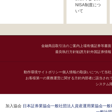
NISA制度につ
いて
金融商品取引法のご案内
上場有価証券等書面
最良執行方針
勧誘方針
外国証券情報
動作環境
サイトポリシー
個人情報の取扱いについて
当社
お客様第一の業務運営に関する方針
内部者に該当され
システム
加入協会：
日本証券業協会
一般社団法人資産運用業協会
一般
一般社団