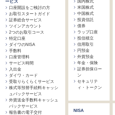
ービス
国内株式
米国株式
口座開設をご検討の方
中国株式
お取引スタートガイド
投資信託
証券総合サービス
債券
ツインアカウント
ラップ口座
2つのお取引コース
投信積立
特定口座
信用取引
ダイワのNISA
円預金
手数料
外貨預金
口座管理料
年金・保険
サービス時間
証券担保ロー
入出金
ン
ダイワ・カード
セキュリテ
受取りらくらくサービス
ィ・トークン
株式等預替手続料キャッシ
ュバックサービス
外貨送金手数料キャッシュ
バックサービス
NISA
報告書の電子交付