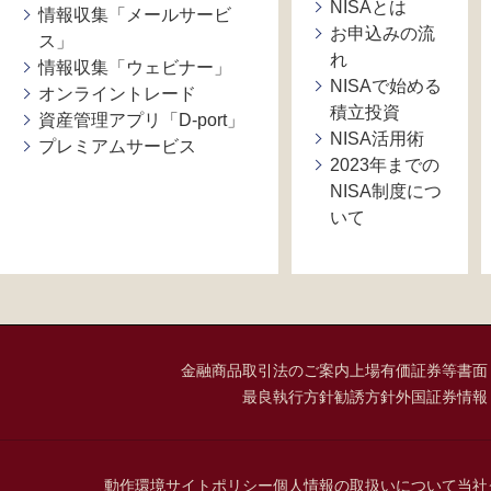
NISAとは
情報収集「メールサービ
お申込みの流
ス」
れ
情報収集「ウェビナー」
NISAで始める
オンライントレード
積立投資
資産管理アプリ「D-port」
NISA活用術
プレミアムサービス
2023年までの
NISA制度につ
いて
金融商品取引法のご案内
上場有価証券等書面
最良執行方針
勧誘方針
外国証券情報
動作環境
サイトポリシー
個人情報の取扱いについて
当社