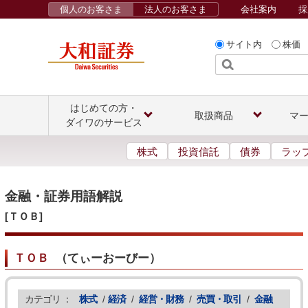
個人のお客さま
法人のお客さま
会社案内
採
サイト内
株価
はじめての方・
取扱商品
マ
ダイワのサービス
株式
投資信託
債券
ラッ
金融・証券用語解説
[ＴＯＢ]
ＴＯＢ
（
てぃーおーびー
）
カテゴリ ：
株式
/
経済
/
経営・財務
/
売買・取引
/
金融