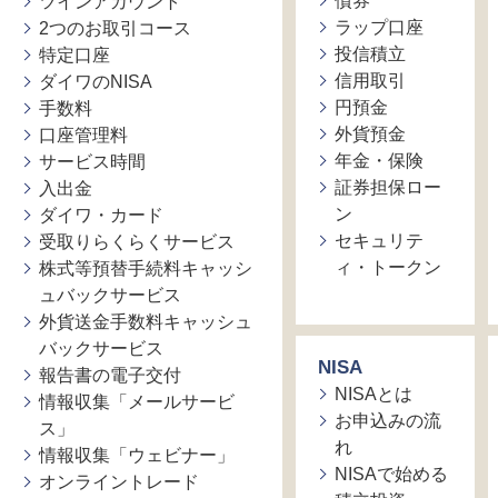
債券
ツインアカウント
ラップ口座
2つのお取引コース
投信積立
特定口座
信用取引
ダイワのNISA
円預金
手数料
外貨預金
口座管理料
年金・保険
サービス時間
証券担保ロー
入出金
ン
ダイワ・カード
セキュリテ
受取りらくらくサービス
ィ・トークン
株式等預替手続料キャッシ
ュバックサービス
外貨送金手数料キャッシュ
バックサービス
NISA
報告書の電子交付
NISAとは
情報収集「メールサービ
お申込みの流
ス」
れ
情報収集「ウェビナー」
NISAで始める
オンライントレード