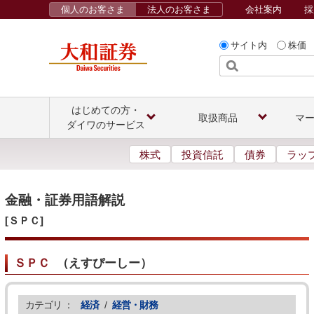
個人のお客さま
法人のお客さま
会社案内
採
サイト内
株価
はじめての方・
取扱商品
マ
ダイワのサービス
株式
投資信託
債券
ラッ
金融・証券用語解説
[ＳＰＣ]
ＳＰＣ
（
えすぴーしー
）
カテゴリ ：
経済
/
経営・財務