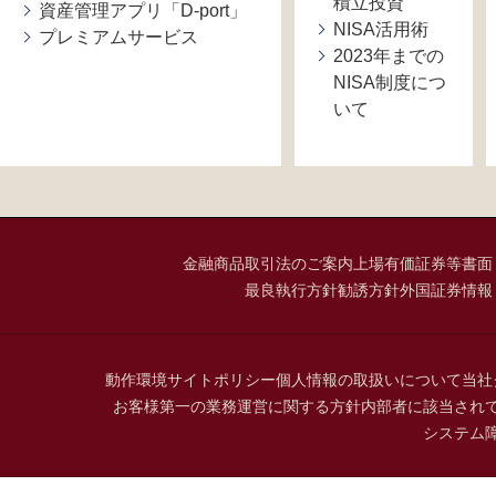
積立投資
資産管理アプリ「D-port」
NISA活用術
プレミアムサービス
2023年までの
NISA制度につ
いて
金融商品取引法のご案内
上場有価証券等書面
最良執行方針
勧誘方針
外国証券情報
動作環境
サイトポリシー
個人情報の取扱いについて
当社
お客様第一の業務運営に関する方針
内部者に該当され
システム