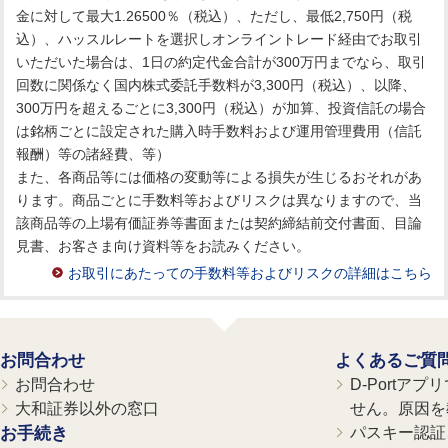
金に対して最大1.26500％（税込）、ただし、最低2,750円（税
込）、ハッスルレートを選択しオンライントレード経由でお取引
いただいた場合は、1日の約定代金合計が300万円までなら、取引
回数に関係なく国内株式委託手数料が3,300円（税込）、以降、
300万円を超えるごとに3,300円（税込）が加算、投資信託の場合
は銘柄ごとに設定された購入時手数料および運用管理費用（信託
報酬）等の諸経費、等）
また、各商品等には価格の変動等による損失が生じるおそれがあ
ります。商品ごとに手数料等およびリスクは異なりますので、当
該商品等の上場有価証券等書面または契約締結前交付書面、目論
見書、お客さま向け資料等をお読みください。
お取引にあたっての手数料等およびリスクの詳細はこちら
お問合わせ
よくあるご質
お問合わせ
D-Portア
大和証券以外の窓口
せん。原因を
お手続き
パスキー認証、