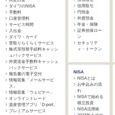
信用取引
ダイワのNISA
円預金
手数料
外貨預金
口座管理料
年金・保険
サービス時間
証券担保ロー
入出金
ン
ダイワ・カード
セキュリテ
受取りらくらくサービス
ィ・トークン
株式等預替手続料キャッシ
ュバックサービス
外貨送金手数料キャッシュ
バックサービス
NISA
報告書の電子交付
NISAとは
情報収集「メールサービ
お申込みの流
ス」
れ
情報収集「ウェビナー」
NISAで始める
オンライントレード
積立投資
資産管理アプリ「D-port」
NISA活用術
プレミアムサービス