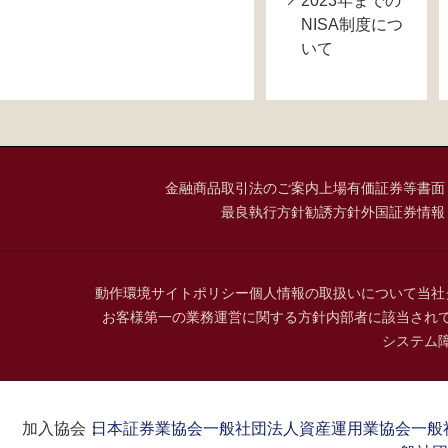
2023年までの
NISA制度につ
いて
金融商品取引法のご案内
上場有価証券等書面
最良執行方針
勧誘方針
外国証券情報
動作環境
サイトポリシー
個人情報の取扱いについて
当社
お客様第一の業務運営に関する方針
内部者に該当され
システム
加入協会：
日本証券業協会
一般社団法人資産運用業協会
一般