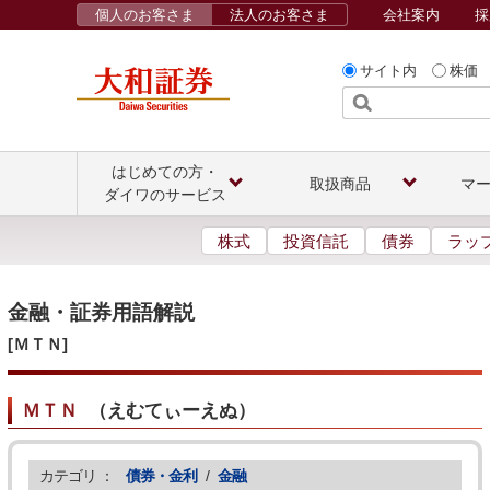
個人のお客さま
法人のお客さま
会社案内
採
サイト内
株価
はじめての方・
取扱商品
マ
ダイワのサービス
株式
投資信託
債券
ラッ
金融・証券用語解説
[ＭＴＮ]
ＭＴＮ
（
えむてぃーえぬ
）
カテゴリ ：
債券・金利
/
金融