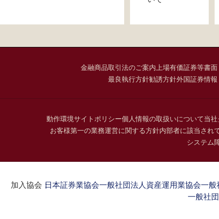
金融商品取引法のご案内
上場有価証券等書面
最良執行方針
勧誘方針
外国証券情報
動作環境
サイトポリシー
個人情報の取扱いについて
当社
お客様第一の業務運営に関する方針
内部者に該当され
システム
加入協会：
日本証券業協会
一般社団法人資産運用業協会
一般
一般社団