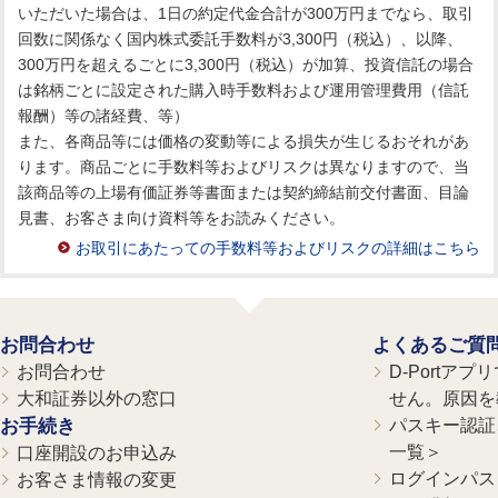
いただいた場合は、1日の約定代金合計が300万円までなら、取引
回数に関係なく国内株式委託手数料が3,300円（税込）、以降、
300万円を超えるごとに3,300円（税込）が加算、投資信託の場合
は銘柄ごとに設定された購入時手数料および運用管理費用（信託
報酬）等の諸経費、等）
また、各商品等には価格の変動等による損失が生じるおそれがあ
ります。商品ごとに手数料等およびリスクは異なりますので、当
該商品等の上場有価証券等書面または契約締結前交付書面、目論
見書、お客さま向け資料等をお読みください。
お取引にあたっての手数料等およびリスクの詳細はこちら
お問合わせ
よくあるご質
お問合わせ
D-Portア
大和証券以外の窓口
せん。原因を
お手続き
パスキー認証、
一覧＞
口座開設のお申込み
ログインパス
お客さま情報の変更