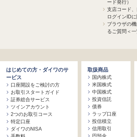
ード発行）
支店コード、
ログインID
ブラウザの機
るご質問＜一
はじめての方・ダイワのサ
取扱商品
ービス
国内株式
米国株式
口座開設をご検討の方
中国株式
お取引スタートガイド
投資信託
証券総合サービス
債券
ツインアカウント
ラップ口座
2つのお取引コース
投信積立
特定口座
信用取引
ダイワのNISA
円預金
手数料