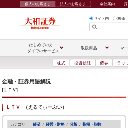
個人のお客さま
法人のお客さま
会社案内
採
サイト内
株価
はじめての方・
取扱商品
マ
ダイワのサービス
株式
投資信託
債券
ラッ
金融・証券用語解説
[ＬＴＶ]
ＬＴＶ
（
えるてぃーぶい
）
カテゴリ ：
経済
/
経営・財務
/
分析
/
指標・指数