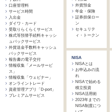
外貨預金
口座管理料
年金・保険
サービス時間
証券担保ロー
入出金
ン
ダイワ・カード
セキュリテ
受取りらくらくサービス
ィ・トークン
株式等預替手続料キャッシ
ュバックサービス
外貨送金手数料キャッシュ
バックサービス
NISA
報告書の電子交付
NISAとは
情報収集「メールサービ
お申込みの流
ス」
れ
情報収集「ウェビナー」
NISAで始める
オンライントレード
積立投資
資産管理アプリ「D-port」
NISA活用術
プレミアムサービス
2023年までの
NISA制度につ
いて