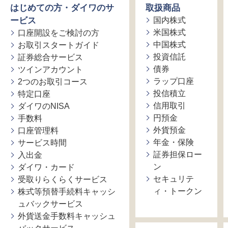
はじめての方・ダイワのサ
取扱商品
ービス
国内株式
米国株式
口座開設をご検討の方
中国株式
お取引スタートガイド
投資信託
証券総合サービス
債券
ツインアカウント
ラップ口座
2つのお取引コース
投信積立
特定口座
信用取引
ダイワのNISA
円預金
手数料
外貨預金
口座管理料
年金・保険
サービス時間
証券担保ロー
入出金
ン
ダイワ・カード
セキュリテ
受取りらくらくサービス
ィ・トークン
株式等預替手続料キャッシ
ュバックサービス
外貨送金手数料キャッシュ