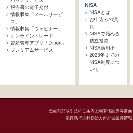
バックサービス
NISA
報告書の電子交付
NISAとは
情報収集「メールサービ
お申込みの流
ス」
れ
情報収集「ウェビナー」
NISAで始める
オンライントレード
積立投資
資産管理アプリ「D-port」
NISA活用術
プレミアムサービス
2023年までの
NISA制度につ
いて
金融商品取引法のご案内
上場有価証券等書面
最良執行方針
勧誘方針
外国証券情報