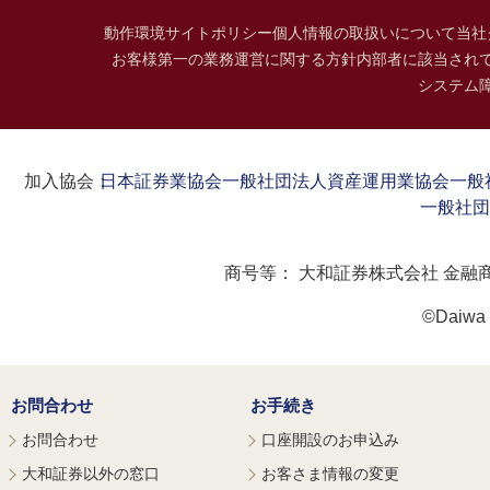
動作環境
サイトポリシー
個人情報の取扱いについて
当社
お客様第一の業務運営に関する方針
内部者に該当され
システム
加入協会：
日本証券業協会
一般社団法人資産運用業協会
一般
一般社団
商号等：
大和証券株式会社 金融
©Daiwa S
お問合わせ
お手続き
お問合わせ
口座開設のお申込み
大和証券以外の窓口
お客さま情報の変更