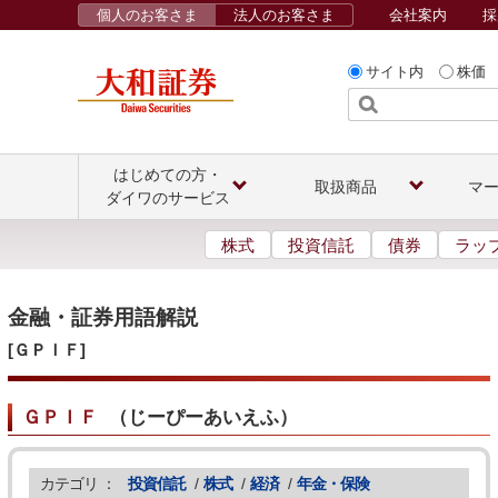
個人のお客さま
法人のお客さま
会社案内
採
サイト内
株価
はじめての方・
取扱商品
マ
ダイワのサービス
株式
投資信託
債券
ラッ
金融・証券用語解説
[ＧＰＩＦ]
ＧＰＩＦ
（
じーぴーあいえふ
）
カテゴリ ：
投資信託
/
株式
/
経済
/
年金・保険