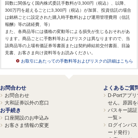
回数に関係なく国内株式委託手数料が3,300円（税込）、以降、
300万円を超えるごとに3,300円（税込）が加算、投資信託の場合
は銘柄ごとに設定された購入時手数料および運用管理費用（信託
報酬）等の諸経費、等）
また、各商品等には価格の変動等による損失が生じるおそれがあ
ります。商品ごとに手数料等およびリスクは異なりますので、当
該商品等の上場有価証券等書面または契約締結前交付書面、目論
見書、お客さま向け資料等をお読みください。
お取引にあたっての手数料等およびリスクの詳細はこちら
お問合わせ
よくあるご質
お問合わせ
D-Portア
大和証券以外の窓口
せん。原因を
お手続き
パスキー認証、
一覧＞
口座開設のお申込み
ログインパス
お客さま情報の変更
ード発行）