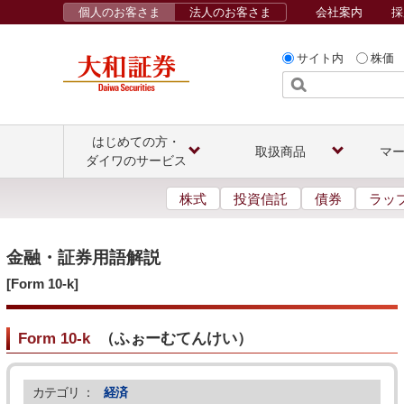
個人のお客さま
法人のお客さま
会社案内
採
サイト内
株価
はじめての方・
取扱商品
マ
ダイワのサービス
株式
投資信託
債券
ラッ
金融・証券用語解説
[Form 10-k]
Form 10-k
（
ふぉーむてんけい
）
カテゴリ ：
経済