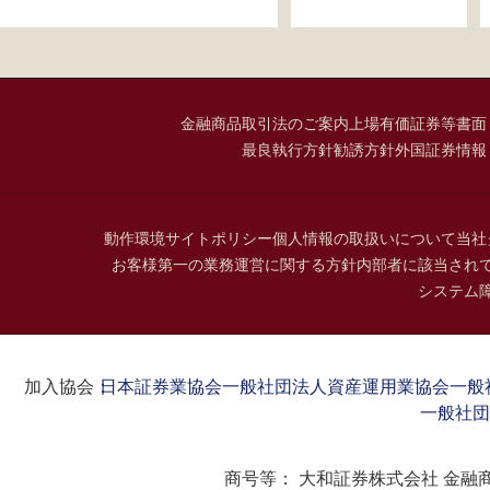
金融商品取引法のご案内
上場有価証券等書面
最良執行方針
勧誘方針
外国証券情報
動作環境
サイトポリシー
個人情報の取扱いについて
当社
お客様第一の業務運営に関する方針
内部者に該当され
システム
加入協会：
日本証券業協会
一般社団法人資産運用業協会
一般
一般社団
商号等：
大和証券株式会社 金融