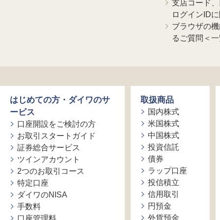
支店コード、
ログインID
ブラウザの機
るご質問＜一
はじめての方・ダイワのサ
取扱商品
ービス
国内株式
米国株式
口座開設をご検討の方
中国株式
お取引スタートガイド
投資信託
証券総合サービス
債券
ツインアカウント
ラップ口座
2つのお取引コース
投信積立
特定口座
信用取引
ダイワのNISA
円預金
手数料
外貨預金
口座管理料