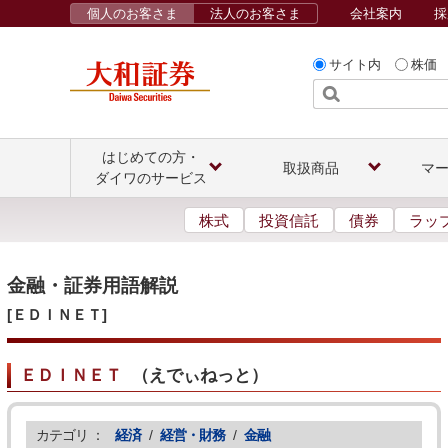
個人のお客さま
法人のお客さま
会社案内
採
サイト内
株価
はじめての方・
取扱商品
マ
ダイワのサービス
株式
投資信託
債券
ラッ
金融・証券用語解説
[ＥＤＩＮＥＴ]
ＥＤＩＮＥＴ
（
えでぃねっと
）
カテゴリ ：
経済
/
経営・財務
/
金融