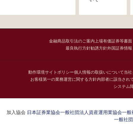
金融商品取引法のご案内
上場有価証券等書面
最良執行方針
勧誘方針
外国証券情報
動作環境
サイトポリシー
個人情報の取扱いについて
当社
お客様第一の業務運営に関する方針
内部者に該当され
システム
加入協会：
日本証券業協会
一般社団法人資産運用業協会
一般
一般社団