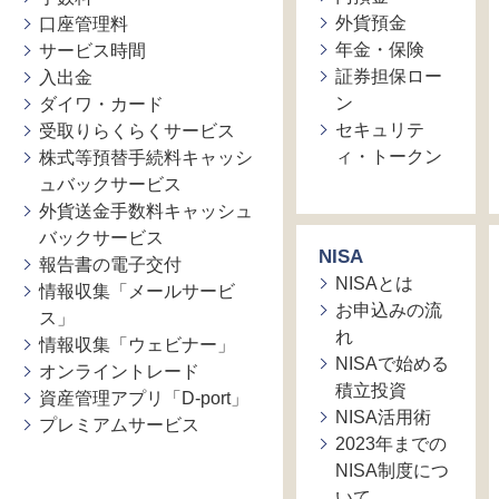
外貨預金
口座管理料
年金・保険
サービス時間
証券担保ロー
入出金
ン
ダイワ・カード
セキュリテ
受取りらくらくサービス
ィ・トークン
株式等預替手続料キャッシ
ュバックサービス
外貨送金手数料キャッシュ
バックサービス
NISA
報告書の電子交付
NISAとは
情報収集「メールサービ
お申込みの流
ス」
れ
情報収集「ウェビナー」
NISAで始める
オンライントレード
積立投資
資産管理アプリ「D-port」
NISA活用術
プレミアムサービス
2023年までの
NISA制度につ
いて