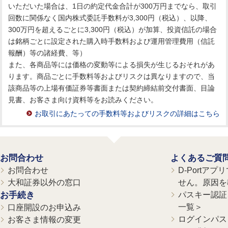
いただいた場合は、1日の約定代金合計が300万円までなら、取引
回数に関係なく国内株式委託手数料が3,300円（税込）、以降、
300万円を超えるごとに3,300円（税込）が加算、投資信託の場合
は銘柄ごとに設定された購入時手数料および運用管理費用（信託
報酬）等の諸経費、等）
また、各商品等には価格の変動等による損失が生じるおそれがあ
ります。商品ごとに手数料等およびリスクは異なりますので、当
該商品等の上場有価証券等書面または契約締結前交付書面、目論
見書、お客さま向け資料等をお読みください。
お取引にあたっての手数料等およびリスクの詳細はこちら
お問合わせ
よくあるご質
お問合わせ
D-Portア
大和証券以外の窓口
せん。原因を
お手続き
パスキー認証、
一覧＞
口座開設のお申込み
ログインパス
お客さま情報の変更