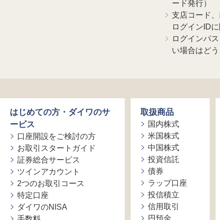
ード発行）
支店コード、
ログインID
ログインパス
い場合はどう
はじめての方・ダイワのサ
取扱商品
ービス
国内株式
米国株式
口座開設をご検討の方
中国株式
お取引スタートガイド
投資信託
証券総合サービス
債券
ツインアカウント
ラップ口座
2つのお取引コース
投信積立
特定口座
信用取引
ダイワのNISA
円預金
手数料