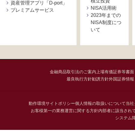
積立投資
資産管理アプリ「D-port」
NISA活用術
プレミアムサービス
2023年までの
NISA制度につ
いて
金融商品取引法のご案内
上場有価証券等書面
最良執行方針
勧誘方針
外国証券情報
動作環境
サイトポリシー
個人情報の取扱いについて
当社
お客様第一の業務運営に関する方針
内部者に該当され
システム