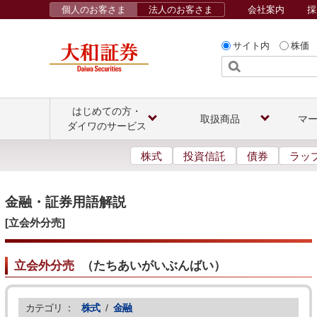
個人のお客さま
法人のお客さま
会社案内
採
サイト内
株価
はじめての方・
取扱商品
マ
ダイワのサービス
株式
投資信託
債券
ラッ
金融・証券用語解説
[立会外分売]
立会外分売
（
たちあいがいぶんばい
）
カテゴリ ：
株式
/
金融