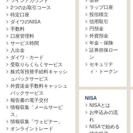
債券
ツインアカウント
ラップ口座
2つのお取引コース
投信積立
特定口座
信用取引
ダイワのNISA
円預金
手数料
外貨預金
口座管理料
年金・保険
サービス時間
証券担保ロー
入出金
ン
ダイワ・カード
セキュリテ
受取りらくらくサービス
ィ・トークン
株式等預替手続料キャッシ
ュバックサービス
外貨送金手数料キャッシュ
バックサービス
NISA
報告書の電子交付
NISAとは
情報収集「メールサービ
お申込みの流
ス」
れ
情報収集「ウェビナー」
NISAで始める
オンライントレード