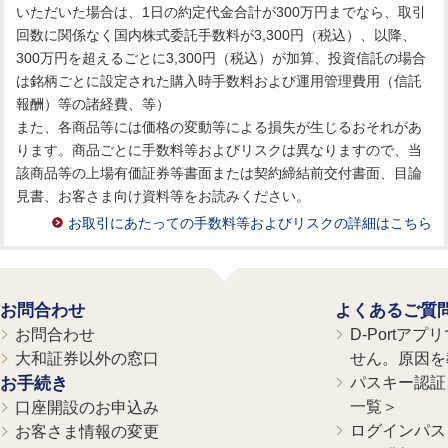
いただいた場合は、1日の約定代金合計が300万円までなら、取引
回数に関係なく国内株式委託手数料が3,300円（税込）、以降、
300万円を超えるごとに3,300円（税込）が加算、投資信託の場合
は銘柄ごとに設定された購入時手数料および運用管理費用（信託
報酬）等の諸経費、等）
また、各商品等には価格の変動等による損失が生じるおそれがあ
ります。商品ごとに手数料等およびリスクは異なりますので、当
該商品等の上場有価証券等書面または契約締結前交付書面、目論
見書、お客さま向け資料等をお読みください。
お取引にあたっての手数料等およびリスクの詳細はこちら
お問合わせ
よくあるご質
お問合わせ
D-Portア
大和証券以外の窓口
せん。原因を
お手続き
パスキー認証、
一覧＞
口座開設のお申込み
ログインパス
お客さま情報の変更