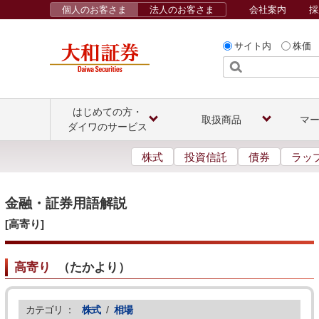
個人のお客さま
法人のお客さま
会社案内
採
サイト内
株価
はじめての方・
取扱商品
マ
ダイワのサービス
株式
投資信託
債券
ラッ
金融・証券用語解説
[高寄り]
高寄り
（
たかより
）
カテゴリ ：
株式
/
相場