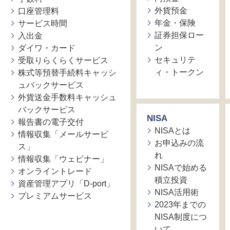
外貨預金
口座管理料
年金・保険
サービス時間
証券担保ロー
入出金
ン
ダイワ・カード
セキュリテ
受取りらくらくサービス
ィ・トークン
株式等預替手続料キャッシ
ュバックサービス
外貨送金手数料キャッシュ
バックサービス
NISA
報告書の電子交付
NISAとは
情報収集「メールサービ
お申込みの流
ス」
れ
情報収集「ウェビナー」
NISAで始める
オンライントレード
積立投資
資産管理アプリ「D-port」
NISA活用術
プレミアムサービス
2023年までの
NISA制度につ
いて