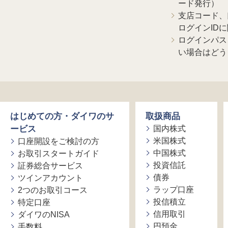
ード発行）
支店コード、
ログインID
ログインパス
い場合はどう
はじめての方・ダイワのサ
取扱商品
ービス
国内株式
米国株式
口座開設をご検討の方
中国株式
お取引スタートガイド
投資信託
証券総合サービス
債券
ツインアカウント
ラップ口座
2つのお取引コース
投信積立
特定口座
信用取引
ダイワのNISA
円預金
手数料