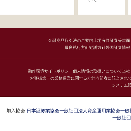
金融商品取引法のご案内
上場有価証券等書面
最良執行方針
勧誘方針
外国証券情報
動作環境
サイトポリシー
個人情報の取扱いについて
当社
お客様第一の業務運営に関する方針
内部者に該当され
システム
加入協会：
日本証券業協会
一般社団法人資産運用業協会
一般
一般社団