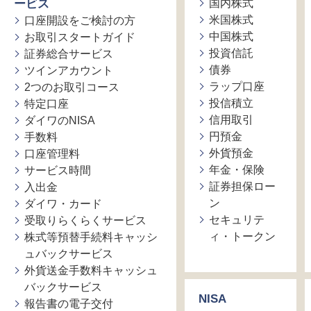
ービス
国内株式
米国株式
口座開設をご検討の方
中国株式
お取引スタートガイド
投資信託
証券総合サービス
債券
ツインアカウント
ラップ口座
2つのお取引コース
投信積立
特定口座
信用取引
ダイワのNISA
円預金
手数料
外貨預金
口座管理料
年金・保険
サービス時間
証券担保ロー
入出金
ン
ダイワ・カード
セキュリテ
受取りらくらくサービス
ィ・トークン
株式等預替手続料キャッシ
ュバックサービス
外貨送金手数料キャッシュ
バックサービス
NISA
報告書の電子交付