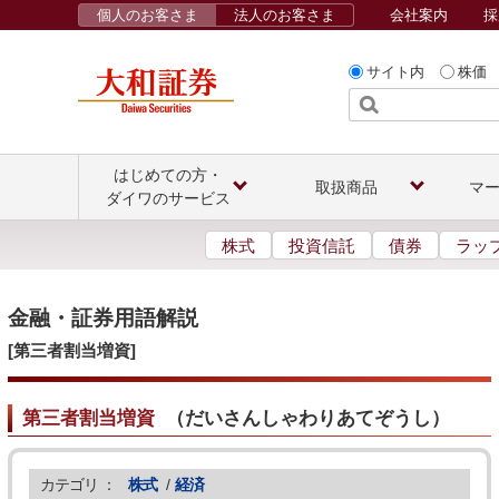
個人のお客さま
法人のお客さま
会社案内
採
サイト内
株価
はじめての方・
取扱商品
マ
ダイワのサービス
株式
投資信託
債券
ラッ
金融・証券用語解説
[第三者割当増資]
第三者割当増資
（
だいさんしゃわりあてぞうし
）
カテゴリ ：
株式
/
経済