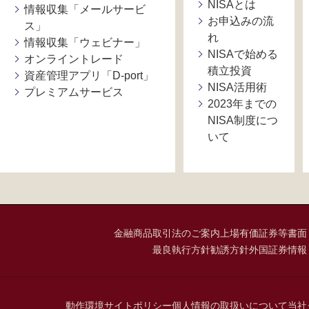
NISAとは
情報収集「メールサービ
お申込みの流
ス」
れ
情報収集「ウェビナー」
NISAで始める
オンライントレード
積立投資
資産管理アプリ「D-port」
NISA活用術
プレミアムサービス
2023年までの
NISA制度につ
いて
金融商品取引法のご案内
上場有価証券等書面
最良執行方針
勧誘方針
外国証券情報
動作環境
サイトポリシー
個人情報の取扱いについて
当社