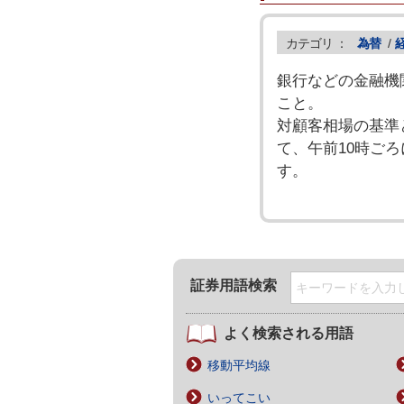
カテゴリ ：
為替
/
銀行などの金融機
こと。
対顧客相場の基準
て、午前10時ご
す。
証券用語検索
よく検索される用語
移動平均線
いってこい