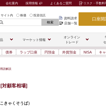
会社案内
採用情報
よくあるご質問
リスク・手数料
サイト内
株価
投資信託
資料請求
口座開
検索
店舗一覧
オンライン
品
マーケット情報
トレード
債券
ラップ口座
円預金
外貨預金
NISA
キャ
用語解説
[対顧客相場]
こきゃくそうば
）