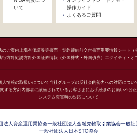
NISA制度につ
オンライントレードデモ・
いて
操作ガイド
よくあるご質問
法のご案内
上場有価証券等書面・契約締結前交付書面
重要情報シート（
執行方針
勧誘方針
外国証券情報（外国株式・外国債券）
エクイティ・オ
個人情報の取扱いについて
当社グループの反社会的勢力への対応につい
関する方針
内部者に該当されているお客さまにお手続きのお願い
不公正
システム障害時の対応について
団法人資産運用業協会
一般社団法人金融先物取引業協会
一般社
一般社団法人日本STO協会