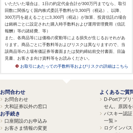
いただいた場合は、1日の約定代金合計が300万円までなら、取引
回数に関係なく国内株式委託手数料が3,300円（税込）、以降、
300万円を超えるごとに3,300円（税込）が加算、投資信託の場合
は銘柄ごとに設定された購入時手数料および運用管理費用（信託
報酬）等の諸経費、等）
また、各商品等には価格の変動等による損失が生じるおそれがあ
ります。商品ごとに手数料等およびリスクは異なりますので、当
該商品等の上場有価証券等書面または契約締結前交付書面、目論
見書、お客さま向け資料等をお読みください。
お取引にあたっての手数料等およびリスクの詳細はこちら
お問合わせ
よくあるご質
お問合わせ
D-Portア
大和証券以外の窓口
せん。原因を
お手続き
パスキー認証、
一覧＞
口座開設のお申込み
ログインパス
お客さま情報の変更