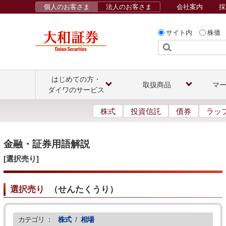
個人のお客さま
法人のお客さま
会社案内
採
サイト内
株価
はじめての方・
取扱商品
マ
ダイワのサービス
株式
投資信託
債券
ラッ
金融・証券用語解説
[選択売り]
選択売り
（
せんたくうり
）
カテゴリ ：
株式
/
相場