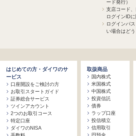
ード発行）
支店コード、
ログインID
ログインパス
い場合はどう
はじめての方・ダイワのサ
取扱商品
ービス
国内株式
米国株式
口座開設をご検討の方
中国株式
お取引スタートガイド
投資信託
証券総合サービス
債券
ツインアカウント
ラップ口座
2つのお取引コース
投信積立
特定口座
信用取引
ダイワのNISA
円預金
手数料