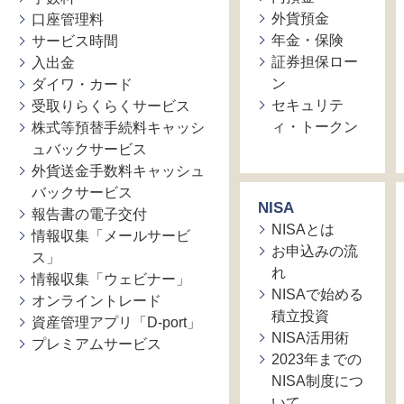
外貨預金
口座管理料
年金・保険
サービス時間
証券担保ロー
入出金
ン
ダイワ・カード
セキュリテ
受取りらくらくサービス
ィ・トークン
株式等預替手続料キャッシ
ュバックサービス
外貨送金手数料キャッシュ
バックサービス
NISA
報告書の電子交付
NISAとは
情報収集「メールサービ
お申込みの流
ス」
れ
情報収集「ウェビナー」
NISAで始める
オンライントレード
積立投資
資産管理アプリ「D-port」
NISA活用術
プレミアムサービス
2023年までの
NISA制度につ
いて