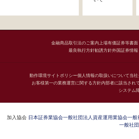
金融商品取引法のご案内
上場有価証券等書面
最良執行方針
勧誘方針
外国証券情報
動作環境
サイトポリシー
個人情報の取扱いについて
当社
お客様第一の業務運営に関する方針
内部者に該当され
システム
加入協会：
日本証券業協会
一般社団法人資産運用業協会
一般
一般社団