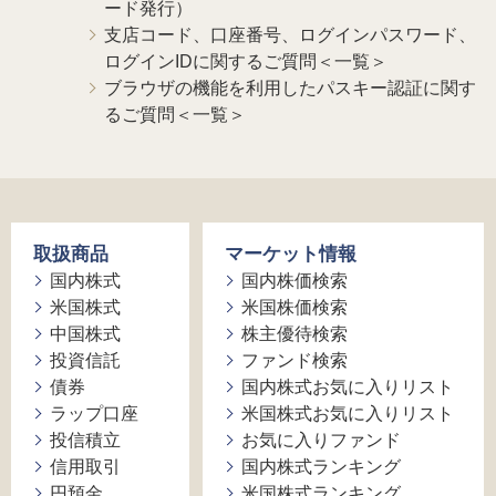
ード発行）
支店コード、口座番号、ログインパスワード、
ログインIDに関するご質問＜一覧＞
ブラウザの機能を利用したパスキー認証に関す
るご質問＜一覧＞
取扱商品
マーケット情報
国内株式
国内株価検索
米国株式
米国株価検索
中国株式
株主優待検索
投資信託
ファンド検索
債券
国内株式お気に入りリスト
ラップ口座
米国株式お気に入りリスト
投信積立
お気に入りファンド
信用取引
国内株式ランキング
円預金
米国株式ランキング