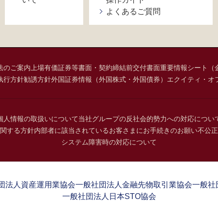
よくあるご質問
法のご案内
上場有価証券等書面・契約締結前交付書面
重要情報シート（
執行方針
勧誘方針
外国証券情報（外国株式・外国債券）
エクイティ・オ
個人情報の取扱いについて
当社グループの反社会的勢力への対応につい
関する方針
内部者に該当されているお客さまにお手続きのお願い
不公正
システム障害時の対応について
団法人資産運用業協会
一般社団法人金融先物取引業協会
一般社
一般社団法人日本STO協会