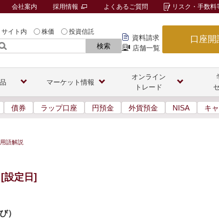
会社案内
採用情報
よくあるご質問
リスク・手数料
サイト内
株価
投資信託
資料請求
口座開
検索
店舗一覧
オンライン
品
マーケット情報
トレード
債券
ラップ口座
円預金
外貨預金
NISA
キャ
用語解説
[設定日]
び
）