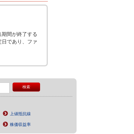
集期間が終了する
定日であり、ファ
上値抵抗線
株価収益率