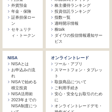
外貨預金
株主優待ランキング
年金・保険
投資信託ランキング
証券担保ロー
指数一覧
ン
適時開示情報
セキュリテ
株talk
ィ・トークン
ダイワの投信情報通知サー
ビス
NISA
オンライントレード
NISAとは
ツール・アプリ
お申込みの流
スマートフォン・タブレッ
れ
ト
NISAで始める
取扱商品について
積立投資
ご利用手続き
NISA活用術
安心・安全なお取引のため
2023年までの
に
NISA制度につ
オンライントレードデモ・
いて
操作ガイド