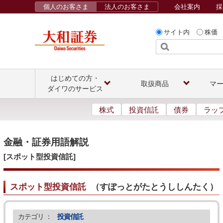
個人のお客さま
法人のお客さま
会社案内
採
サイト内
株価
はじめての方・
取扱商品
マ
ダイワのサービス
株式
投資信託
債券
ラッ
金融・証券用語解説
[スポット型投資信託]
スポット型投資信託
（
すぽっとがたとうししんたく
）
カテゴリ ：
投資信託