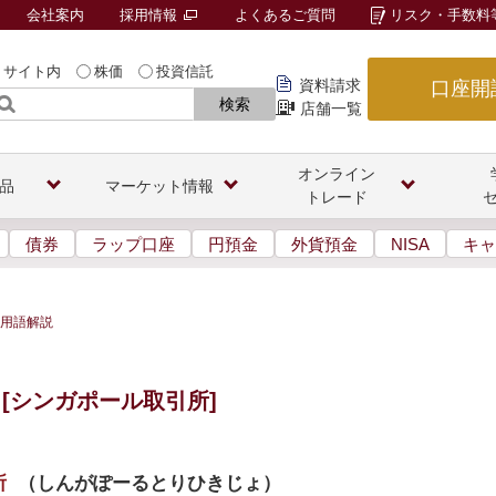
会社案内
採用情報
よくあるご質問
リスク・手数料
サイト内
株価
投資信託
資料請求
口座開
検索
店舗一覧
オンライン
品
マーケット情報
トレード
債券
ラップ口座
円預金
外貨預金
NISA
キャ
用語解説
[シンガポール取引所]
所
（
しんがぽーるとりひきじょ
）