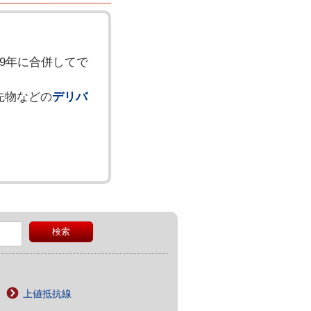
99年に合併してで
均先物などの
デリバ
上値抵抗線