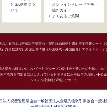
NISA制度につ
オンライントレードデモ・
いて
操作ガイド
よくあるご質問
法のご案内
上場有価証券等書面・契約締結前交付書面
重要情報シート（
執行方針
勧誘方針
外国証券情報（外国株式・外国債券）
エクイティ・オ
個人情報の取扱いについて
当社グループの反社会的勢力への対応につい
関する方針
内部者に該当されているお客さまにお手続きのお願い
不公正
システム障害時の対応について
団法人資産運用業協会
一般社団法人金融先物取引業協会
一般社
一般社団法人日本STO協会