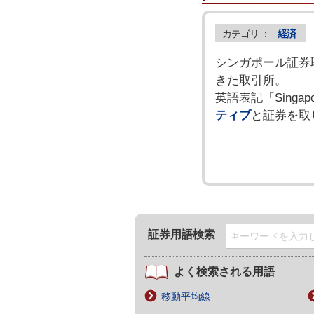
カテゴリ ：
経済
シンガポール証券
きた取引所。
英語表記「Singa
ティブ
と証券を取
証券用語検索
よく検索される用語
移動平均線