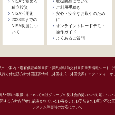
NISAで始める
取扱商品について
積立投資
ご利用手続き
NISA活用術
安心・安全なお取引のため
2023年までの
に
NISA制度につ
オンライントレードデモ・
いて
操作ガイド
よくあるご質問
法のご案内
上場有価証券等書面・契約締結前交付書面
重要情報シート（
執行方針
勧誘方針
外国証券情報（外国株式・外国債券）
エクイティ・オ
個人情報の取扱いについて
当社グループの反社会的勢力への対応につい
関する方針
内部者に該当されているお客さまにお手続きのお願い
不公正
システム障害時の対応について