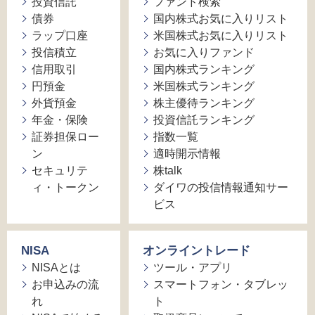
投資信託
ファンド検索
債券
国内株式お気に入りリスト
ラップ口座
米国株式お気に入りリスト
投信積立
お気に入りファンド
信用取引
国内株式ランキング
円預金
米国株式ランキング
外貨預金
株主優待ランキング
年金・保険
投資信託ランキング
証券担保ロー
指数一覧
ン
適時開示情報
セキュリテ
株talk
ィ・トークン
ダイワの投信情報通知サー
ビス
NISA
オンライントレード
NISAとは
ツール・アプリ
お申込みの流
スマートフォン・タブレッ
れ
ト