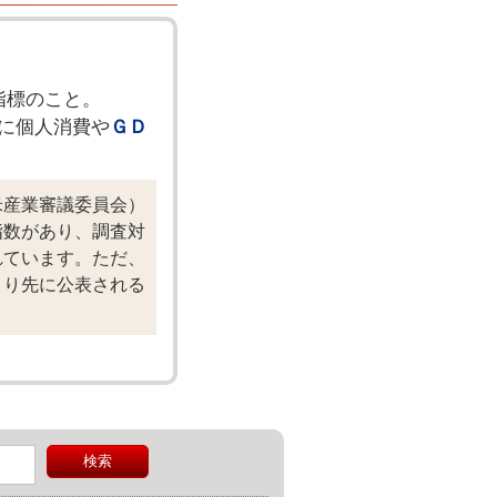
指標のこと。
般的に個人消費や
ＧＤ
米産業審議委員会）
指数があり、調査対
れています。ただ、
より先に公表される