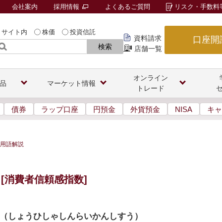
会社案内
採用情報
よくあるご質問
リスク・手数料
サイト内
株価
投資信託
資料請求
口座開
検索
店舗一覧
オンライン
品
マーケット情報
トレード
債券
ラップ口座
円預金
外貨預金
NISA
キャ
用語解説
[消費者信頼感指数]
（
しょうひしゃしんらいかんしすう
）