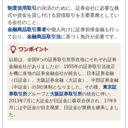
制度信用取引
の決済のために、証券会社に必要な株
式や資金を貸し付ける貸借取引を主要業務としてい
る会社のこと。
金融商品取引業者
や個人向けに証券担保金融も行っ
ており、
金融商品取引法
に基づく免許が必要です。
以前は、全国9つの証券取引所所在地にそれぞれ証券
金融会社がありましたが、1955年の証券取引法改正
を機に各地の証券金融会社が統合し、日本証券金融
（日証金）、大阪証券金融（大証金）、中部証券金融
（中証金）の3社体制となりました。その後、
東京証
券取引所
グループと
大阪証券取引所
の統合に伴い、
2013年7月に大証金が日証金に吸収合併され、17年9
月には中証金が自主廃業、日証金が業務を継承しまし
た。