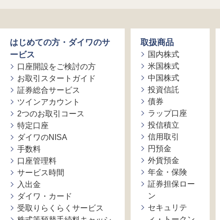
はじめての方・ダイワのサ
取扱商品
ービス
国内株式
米国株式
口座開設をご検討の方
中国株式
お取引スタートガイド
投資信託
証券総合サービス
債券
ツインアカウント
ラップ口座
2つのお取引コース
投信積立
特定口座
信用取引
ダイワのNISA
円預金
手数料
外貨預金
口座管理料
年金・保険
サービス時間
証券担保ロー
入出金
ン
ダイワ・カード
セキュリテ
受取りらくらくサービス
ィ・トークン
株式等預替手続料キャッシ