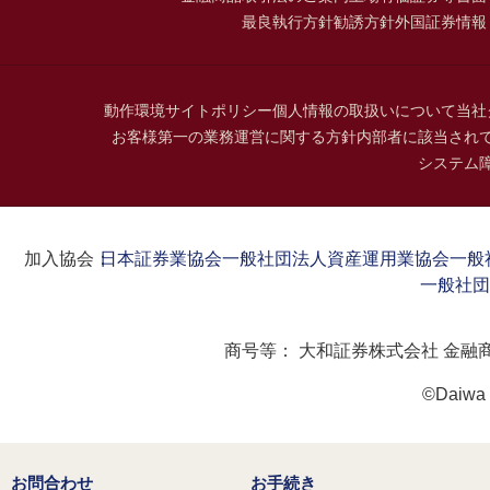
最良執行方針
勧誘方針
外国証券情報
動作環境
サイトポリシー
個人情報の取扱いについて
当社
お客様第一の業務運営に関する方針
内部者に該当され
システム
加入協会：
日本証券業協会
一般社団法人資産運用業協会
一般
一般社団
商号等：
大和証券株式会社 金融
©Daiwa S
お問合わせ
お手続き