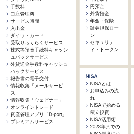
円預金
手数料
外貨預金
口座管理料
年金・保険
サービス時間
証券担保ロー
入出金
ン
ダイワ・カード
セキュリテ
受取りらくらくサービス
ィ・トークン
株式等預替手続料キャッシ
ュバックサービス
外貨送金手数料キャッシュ
バックサービス
NISA
報告書の電子交付
NISAとは
情報収集「メールサービ
お申込みの流
ス」
れ
情報収集「ウェビナー」
NISAで始める
オンライントレード
積立投資
資産管理アプリ「D-port」
NISA活用術
プレミアムサービス
2023年までの
NISA制度につ