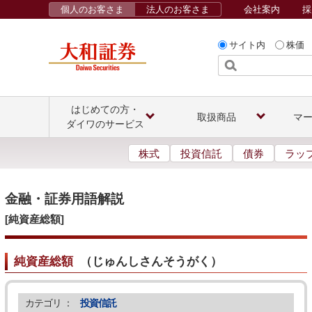
個人のお客さま
法人のお客さま
会社案内
採
サイト内
株価
はじめての方・
取扱商品
マ
ダイワのサービス
株式
投資信託
債券
ラッ
金融・証券用語解説
[純資産総額]
純資産総額
（
じゅんしさんそうがく
）
カテゴリ ：
投資信託