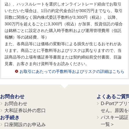
込）、ハッスルレートを選択しオンライントレード経由でお取引
いただいた場合は、1日の約定代金合計が300万円までなら、取引
回数に関係なく国内株式委託手数料が3,300円（税込）、以降、
300万円を超えるごとに3,300円（税込）が加算、投資信託の場合
は銘柄ごとに設定された購入時手数料および運用管理費用（信託
報酬）等の諸経費、等）
また、各商品等には価格の変動等による損失が生じるおそれがあ
ります。商品ごとに手数料等およびリスクは異なりますので、当
該商品等の上場有価証券等書面または契約締結前交付書面、目論
見書、お客さま向け資料等をお読みください。
お取引にあたっての手数料等およびリスクの詳細はこちら
お問合わせ
よくあるご質
お問合わせ
D-Portア
大和証券以外の窓口
せん。原因を
お手続き
パスキー認証、
一覧＞
口座開設のお申込み