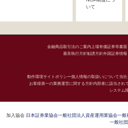
いて
金融商品取引法のご案内
上場有価証券等書面
最良執行方針
勧誘方針
外国証券情報
動作環境
サイトポリシー
個人情報の取扱いについて
当社
お客様第一の業務運営に関する方針
内部者に該当され
システム
加入協会：
日本証券業協会
一般社団法人資産運用業協会
一般
一般社団