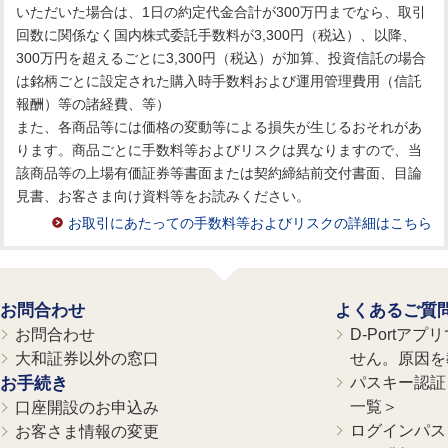
いただいた場合は、1日の約定代金合計が300万円までなら、取引
回数に関係なく国内株式委託手数料が3,300円（税込）、以降、
300万円を超えるごとに3,300円（税込）が加算、投資信託の場合
は銘柄ごとに設定された購入時手数料および運用管理費用（信託
報酬）等の諸経費、等）
また、各商品等には価格の変動等による損失が生じるおそれがあ
ります。商品ごとに手数料等およびリスクは異なりますので、当
該商品等の上場有価証券等書面または契約締結前交付書面、目論
見書、お客さま向け資料等をお読みください。
お取引にあたっての手数料等およびリスクの詳細はこちら
お問合わせ
よくあるご質
お問合わせ
D-Portア
大和証券以外の窓口
せん。原因を
お手続き
パスキー認証、
一覧＞
口座開設のお申込み
ログインパス
お客さま情報の変更