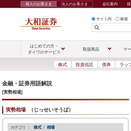
個人のお客さま
法人のお客さま
会社案内
採
サイト内
株価
はじめての方・
取扱商品
マ
ダイワのサービス
株式
投資信託
債券
ラッ
金融・証券用語解説
[実勢相場]
実勢相場
（
じっせいそうば
）
カテゴリ ：
株式
/
相場