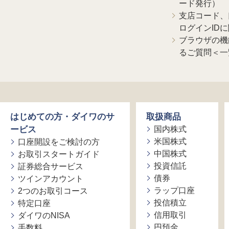
ード発行）
支店コード、
ログインID
ブラウザの機
るご質問＜一
はじめての方・ダイワのサ
取扱商品
ービス
国内株式
米国株式
口座開設をご検討の方
中国株式
お取引スタートガイド
投資信託
証券総合サービス
債券
ツインアカウント
ラップ口座
2つのお取引コース
投信積立
特定口座
信用取引
ダイワのNISA
円預金
手数料