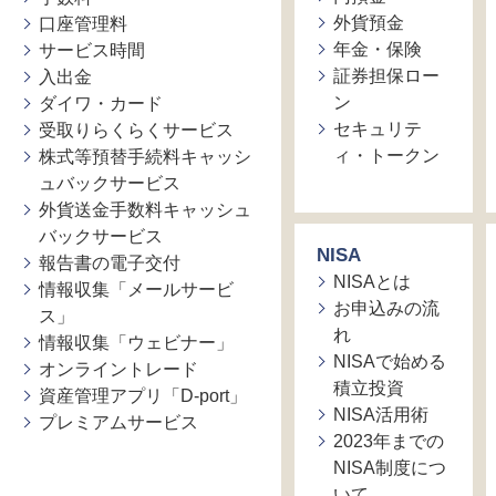
外貨預金
口座管理料
年金・保険
サービス時間
証券担保ロー
入出金
ン
ダイワ・カード
セキュリテ
受取りらくらくサービス
ィ・トークン
株式等預替手続料キャッシ
ュバックサービス
外貨送金手数料キャッシュ
バックサービス
NISA
報告書の電子交付
NISAとは
情報収集「メールサービ
お申込みの流
ス」
れ
情報収集「ウェビナー」
NISAで始める
オンライントレード
積立投資
資産管理アプリ「D-port」
NISA活用術
プレミアムサービス
2023年までの
NISA制度につ
いて