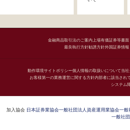
金融商品取引法のご案内
上場有価証券等書面
最良執行方針
勧誘方針
外国証券情報
動作環境
サイトポリシー
個人情報の取扱いについて
当社
お客様第一の業務運営に関する方針
内部者に該当され
システム
加入協会：
日本証券業協会
一般社団法人資産運用業協会
一般
一般社団