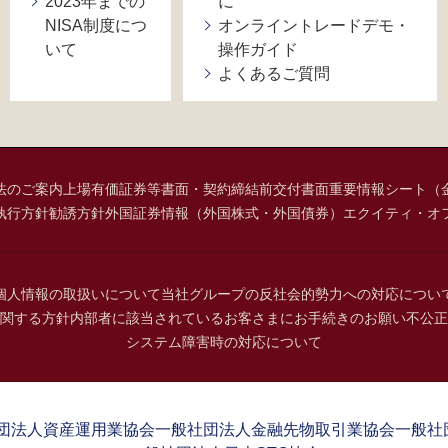
2023年までの
に
NISA制度につ
オンライントレードデモ・
いて
操作ガイド
よくあるご質問
法のご案内
上場有価証券等書面・契約締結前交付書面
重要情報シート（
執行方針
勧誘方針
外国証券情報（外国株式・外国債券）
エクイティ・オ
個人情報の取扱いについて
当社グループの反社会的勢力への対応につい
関する方針
内部者に該当されているお客さまにお手続きのお願い
不公正
システム障害時の対応について
団法人資産運用業協会
一般社団法人金融先物取引業協会
一般社