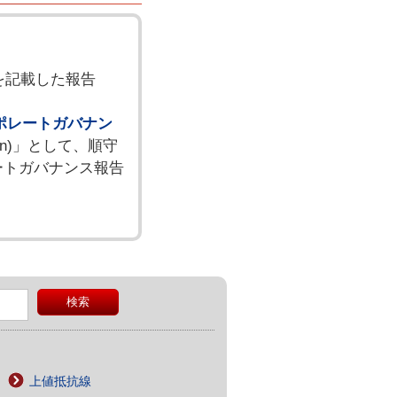
を記載した報告
ポレートガバナン
ain)」として、順守
レートガバナンス報告
上値抵抗線