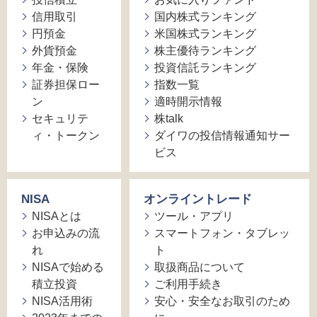
信用取引
国内株式ランキング
円預金
米国株式ランキング
外貨預金
株主優待ランキング
年金・保険
投資信託ランキング
証券担保ロー
指数一覧
ン
適時開示情報
セキュリテ
株talk
ィ・トークン
ダイワの投信情報通知サー
ビス
NISA
オンライントレード
NISAとは
ツール・アプリ
お申込みの流
スマートフォン・タブレッ
れ
ト
NISAで始める
取扱商品について
積立投資
ご利用手続き
NISA活用術
安心・安全なお取引のため