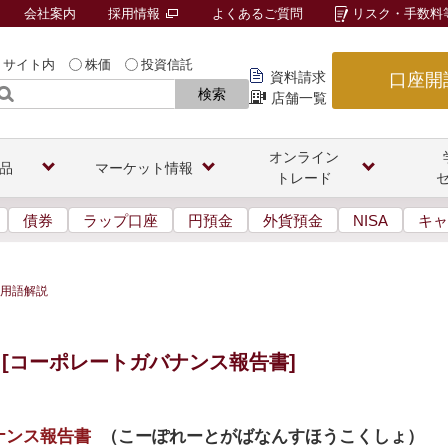
会社案内
採用情報
よくあるご質問
リスク・手数料
サイト内
株価
投資信託
資料請求
口座開
検索
店舗一覧
オンライン
品
マーケット情報
トレード
債券
ラップ口座
円預金
外貨預金
NISA
キャ
用語解説
[コーポレートガバナンス報告書]
ナンス報告書
（
こーぽれーとがばなんすほうこくしょ
）