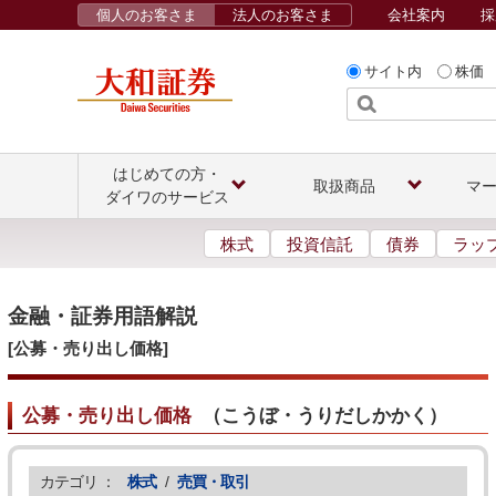
個人のお客さま
法人のお客さま
会社案内
採
サイト内
株価
はじめての方・
取扱商品
マ
ダイワのサービス
株式
投資信託
債券
ラッ
金融・証券用語解説
[公募・売り出し価格]
公募・売り出し価格
（
こうぼ・うりだしかかく
）
カテゴリ ：
株式
/
売買・取引