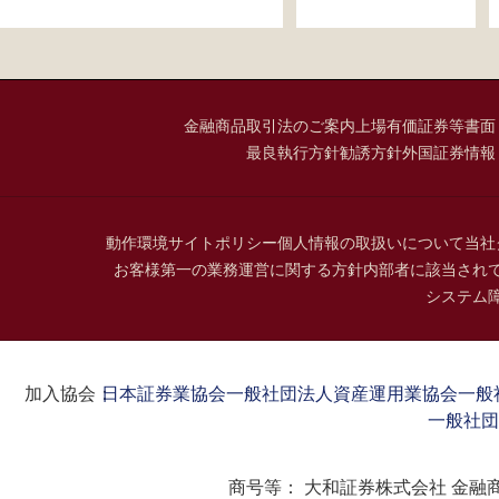
金融商品取引法のご案内
上場有価証券等書面
最良執行方針
勧誘方針
外国証券情報
動作環境
サイトポリシー
個人情報の取扱いについて
当社
お客様第一の業務運営に関する方針
内部者に該当され
システム
加入協会：
日本証券業協会
一般社団法人資産運用業協会
一般
一般社団
商号等：
大和証券株式会社 金融