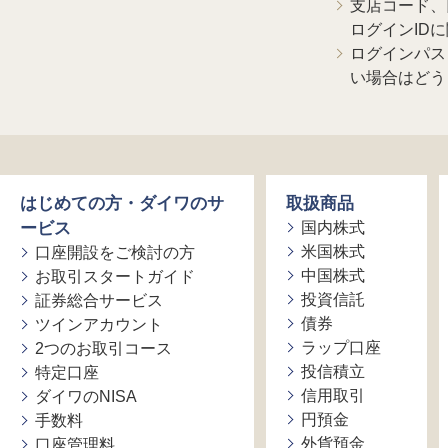
支店コード、
ログインID
ログインパス
い場合はどう
はじめての方・ダイワのサ
取扱商品
ービス
国内株式
米国株式
口座開設をご検討の方
中国株式
お取引スタートガイド
投資信託
証券総合サービス
債券
ツインアカウント
ラップ口座
2つのお取引コース
投信積立
特定口座
信用取引
ダイワのNISA
円預金
手数料
外貨預金
口座管理料