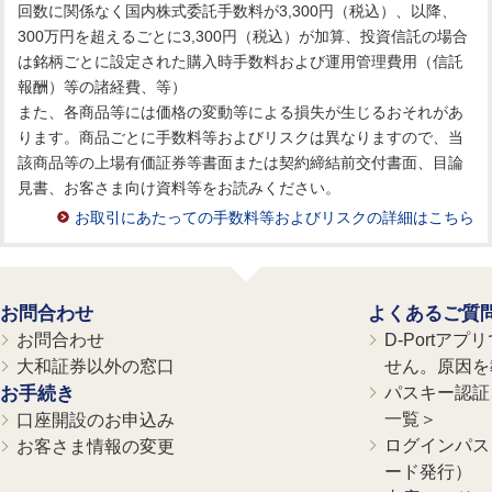
回数に関係なく国内株式委託手数料が3,300円（税込）、以降、
300万円を超えるごとに3,300円（税込）が加算、投資信託の場合
は銘柄ごとに設定された購入時手数料および運用管理費用（信託
報酬）等の諸経費、等）
また、各商品等には価格の変動等による損失が生じるおそれがあ
ります。商品ごとに手数料等およびリスクは異なりますので、当
該商品等の上場有価証券等書面または契約締結前交付書面、目論
見書、お客さま向け資料等をお読みください。
お取引にあたっての手数料等およびリスクの詳細はこちら
お問合わせ
よくあるご質
お問合わせ
D-Portア
大和証券以外の窓口
せん。原因を
お手続き
パスキー認証、
一覧＞
口座開設のお申込み
ログインパス
お客さま情報の変更
ード発行）