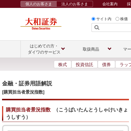
個人のお客さま
法人のお客さま
会社案内
採
サイト内
株価
はじめての方・
取扱商品
マ
ダイワのサービス
株式
投資信託
債券
ラッ
金融・証券用語解説
[購買担当者景況指数]
購買担当者景況指数
（
こうばいたんとうしゃけいきょ
うしすう
）