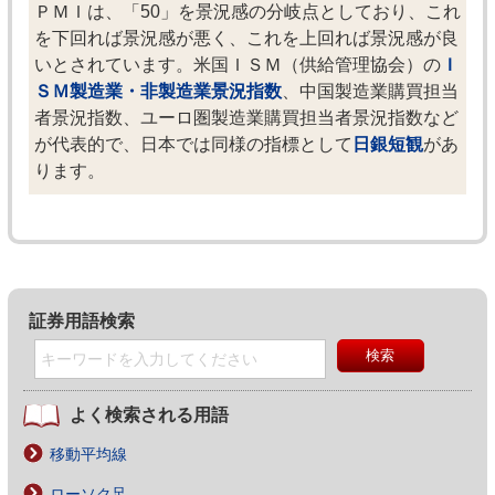
ＰＭＩは、「50」を景況感の分岐点としており、これ
を下回れば景況感が悪く、これを上回れば景況感が良
いとされています。米国ＩＳＭ（供給管理協会）の
Ｉ
ＳＭ製造業・非製造業景況指数
、中国製造業購買担当
者景況指数、ユーロ圏製造業購買担当者景況指数など
が代表的で、日本では同様の指標として
日銀短観
があ
ります。
証券用語検索
よく検索される用語
移動平均線
ローソク足