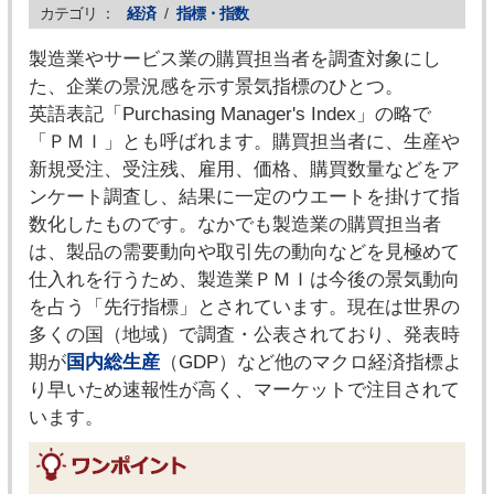
カテゴリ ：
経済
/
指標・指数
製造業やサービス業の購買担当者を調査対象にし
た、企業の景況感を示す景気指標のひとつ。
英語表記「Purchasing Manager's Index」の略で
「ＰＭＩ」とも呼ばれます。購買担当者に、生産や
新規受注、受注残、雇用、価格、購買数量などをア
ンケート調査し、結果に一定のウエートを掛けて指
数化したものです。なかでも製造業の購買担当者
は、製品の需要動向や取引先の動向などを見極めて
仕入れを行うため、製造業ＰＭＩは今後の景気動向
を占う「先行指標」とされています。現在は世界の
多くの国（地域）で調査・公表されており、発表時
期が
国内総生産
（GDP）など他のマクロ経済指標よ
り早いため速報性が高く、マーケットで注目されて
います。