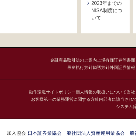
2023年までの
NISA制度につ
いて
金融商品取引法のご案内
上場有価証券等書面
最良執行方針
勧誘方針
外国証券情報
動作環境
サイトポリシー
個人情報の取扱いについて
当社
お客様第一の業務運営に関する方針
内部者に該当され
システム
加入協会：
日本証券業協会
一般社団法人資産運用業協会
一般