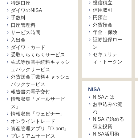
投信積立
特定口座
信用取引
ダイワのNISA
円預金
手数料
外貨預金
口座管理料
年金・保険
サービス時間
証券担保ロー
入出金
ン
ダイワ・カード
セキュリテ
受取りらくらくサービス
ィ・トークン
株式等預替手続料キャッシ
ュバックサービス
外貨送金手数料キャッシュ
バックサービス
NISA
報告書の電子交付
NISAとは
情報収集「メールサービ
お申込みの流
ス」
れ
情報収集「ウェビナー」
NISAで始める
オンライントレード
積立投資
資産管理アプリ「D-port」
NISA活用術
プレミアムサービス