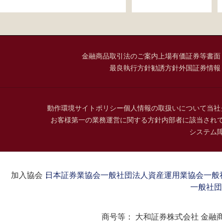
金融商品取引法のご案内
上場有価証券等書面
最良執行方針
勧誘方針
外国証券情報
動作環境
サイトポリシー
個人情報の取扱いについて
当社
お客様第一の業務運営に関する方針
内部者に該当され
システム
加入協会：
日本証券業協会
一般社団法人資産運用業協会
一般
一般社団
商号等：
大和証券株式会社 金融