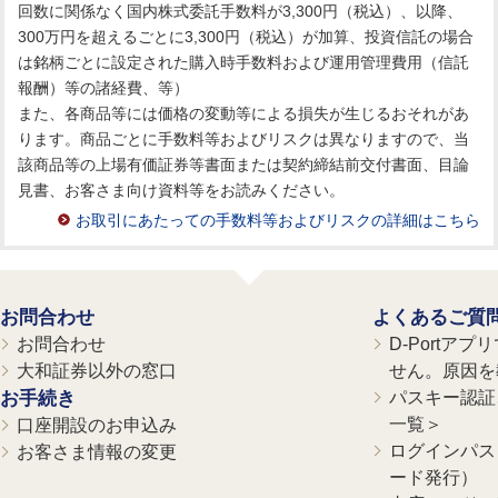
回数に関係なく国内株式委託手数料が3,300円（税込）、以降、
300万円を超えるごとに3,300円（税込）が加算、投資信託の場合
は銘柄ごとに設定された購入時手数料および運用管理費用（信託
報酬）等の諸経費、等）
また、各商品等には価格の変動等による損失が生じるおそれがあ
ります。商品ごとに手数料等およびリスクは異なりますので、当
該商品等の上場有価証券等書面または契約締結前交付書面、目論
見書、お客さま向け資料等をお読みください。
お取引にあたっての手数料等およびリスクの詳細はこちら
お問合わせ
よくあるご質
お問合わせ
D-Portア
大和証券以外の窓口
せん。原因を
お手続き
パスキー認証、
一覧＞
口座開設のお申込み
ログインパス
お客さま情報の変更
ード発行）