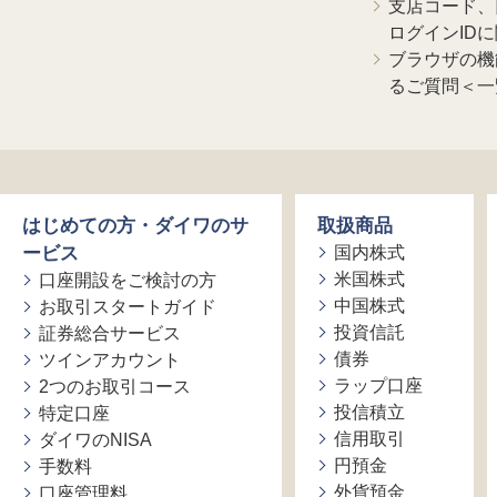
支店コード、
ログインID
ブラウザの機
るご質問＜一
はじめての方・ダイワのサ
取扱商品
ービス
国内株式
米国株式
口座開設をご検討の方
中国株式
お取引スタートガイド
投資信託
証券総合サービス
債券
ツインアカウント
ラップ口座
2つのお取引コース
投信積立
特定口座
信用取引
ダイワのNISA
円預金
手数料
外貨預金
口座管理料