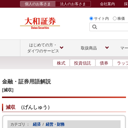
個人のお客さま
法人のお客さま
会社案内
採
サイト内
株価
はじめての方・
取扱商品
マ
ダイワのサービス
株式
投資信託
債券
ラッ
金融・証券用語解説
[減収]
減収
（
げんしゅう
）
カテゴリ ：
経済
/
経営・財務