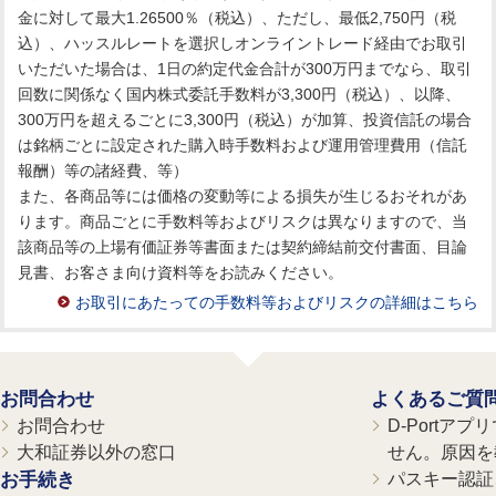
金に対して最大1.26500％（税込）、ただし、最低2,750円（税
込）、ハッスルレートを選択しオンライントレード経由でお取引
いただいた場合は、1日の約定代金合計が300万円までなら、取引
回数に関係なく国内株式委託手数料が3,300円（税込）、以降、
300万円を超えるごとに3,300円（税込）が加算、投資信託の場合
は銘柄ごとに設定された購入時手数料および運用管理費用（信託
報酬）等の諸経費、等）
また、各商品等には価格の変動等による損失が生じるおそれがあ
ります。商品ごとに手数料等およびリスクは異なりますので、当
該商品等の上場有価証券等書面または契約締結前交付書面、目論
見書、お客さま向け資料等をお読みください。
お取引にあたっての手数料等およびリスクの詳細はこちら
お問合わせ
よくあるご質
お問合わせ
D-Portア
大和証券以外の窓口
せん。原因を
お手続き
パスキー認証、