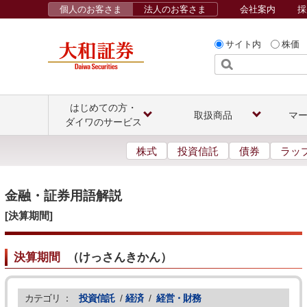
個人のお客さま
法人のお客さま
会社案内
採
サイト内
株価
はじめての方・
取扱商品
マ
ダイワのサービス
株式
投資信託
債券
ラッ
金融・証券用語解説
[決算期間]
決算期間
（
けっさんきかん
）
カテゴリ ：
投資信託
/
経済
/
経営・財務