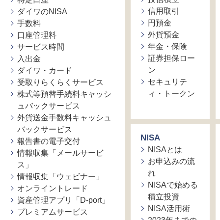
信用取引
ダイワのNISA
円預金
手数料
外貨預金
口座管理料
年金・保険
サービス時間
証券担保ロー
入出金
ン
ダイワ・カード
セキュリテ
受取りらくらくサービス
ィ・トークン
株式等預替手続料キャッシ
ュバックサービス
外貨送金手数料キャッシュ
バックサービス
NISA
報告書の電子交付
NISAとは
情報収集「メールサービ
お申込みの流
ス」
れ
情報収集「ウェビナー」
NISAで始める
オンライントレード
積立投資
資産管理アプリ「D-port」
NISA活用術
プレミアムサービス