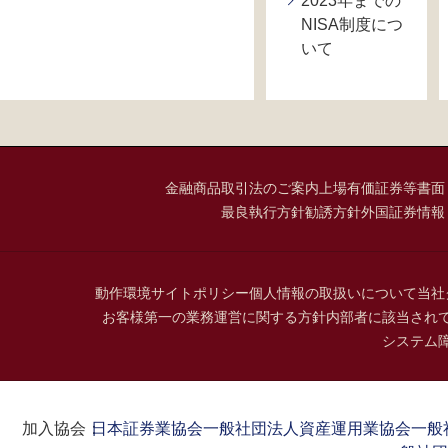
2023年までの
NISA制度につ
いて
金融商品取引法のご案内
上場有価証券等書面
最良執行方針
勧誘方針
外国証券情報
動作環境
サイトポリシー
個人情報の取扱いについて
当社
お客様第一の業務運営に関する方針
内部者に該当され
システム
加入協会：
日本証券業協会
一般社団法人資産運用業協会
一般