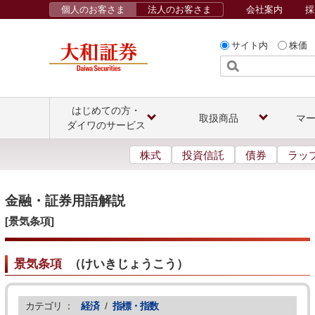
個人のお客さま
法人のお客さま
会社案内
採
サイト内
株価
はじめての方・
取扱商品
マ
ダイワのサービス
株式
投資信託
債券
ラッ
金融・証券用語解説
[景気条項]
景気条項
（
けいきじょうこう
）
カテゴリ ：
経済
/
指標・指数