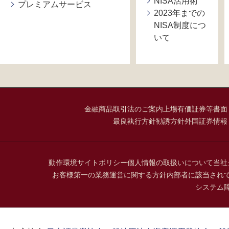
NISA活用術
プレミアムサービス
2023年までの
NISA制度につ
いて
金融商品取引法のご案内
上場有価証券等書面
最良執行方針
勧誘方針
外国証券情報
動作環境
サイトポリシー
個人情報の取扱いについて
当社
お客様第一の業務運営に関する方針
内部者に該当され
システム