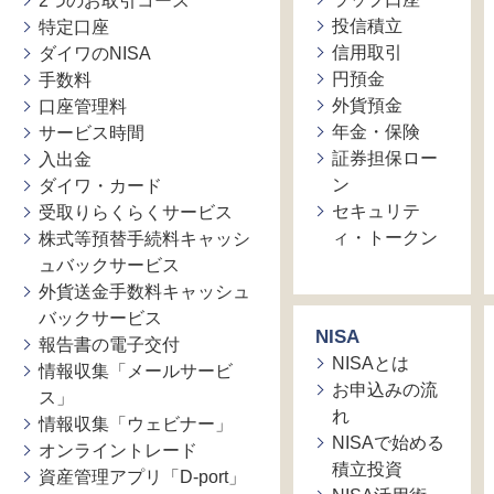
2つのお取引コース
投信積立
特定口座
信用取引
ダイワのNISA
円預金
手数料
外貨預金
口座管理料
年金・保険
サービス時間
証券担保ロー
入出金
ン
ダイワ・カード
セキュリテ
受取りらくらくサービス
ィ・トークン
株式等預替手続料キャッシ
ュバックサービス
外貨送金手数料キャッシュ
バックサービス
NISA
報告書の電子交付
NISAとは
情報収集「メールサービ
お申込みの流
ス」
れ
情報収集「ウェビナー」
NISAで始める
オンライントレード
積立投資
資産管理アプリ「D-port」