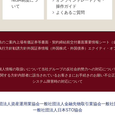
NISA制度につ
オンライントレードデモ・
いて
操作ガイド
よくあるご質問
法のご案内
上場有価証券等書面・契約締結前交付書面
重要情報シート（
執行方針
勧誘方針
外国証券情報（外国株式・外国債券）
エクイティ・オ
個人情報の取扱いについて
当社グループの反社会的勢力への対応につい
関する方針
内部者に該当されているお客さまにお手続きのお願い
不公正
システム障害時の対応について
団法人資産運用業協会
一般社団法人金融先物取引業協会
一般社
一般社団法人日本STO協会