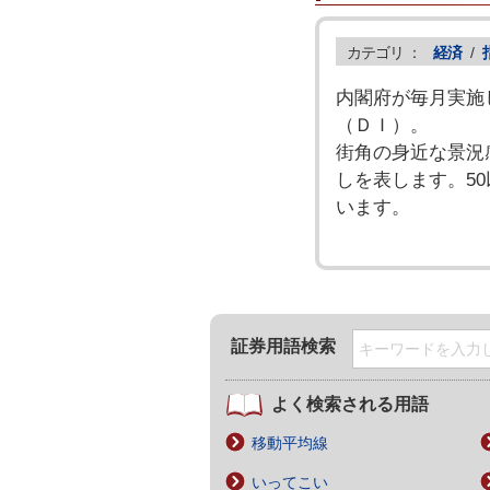
カテゴリ ：
経済
/
内閣府が毎月実施
（ＤＩ）。
街角の身近な景況
しを表します。5
います。
証券用語検索
よく検索される用語
移動平均線
いってこい