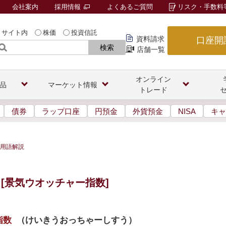
会社案内
採用情報
よくあるご質問
リスク・手数料
サイト内
株価
投資信託
資料請求
口座開
検索
店舗一覧
オンライン
品
マーケット情報
トレード
債券
ラップ口座
円預金
外貨預金
NISA
キャ
用語解説
[景気ウオッチャー指数]
指数
（
けいきうおっちゃーしすう
）