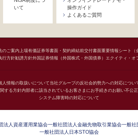
NISA制度につ
オンライントレードデモ・
いて
操作ガイド
よくあるご質問
法のご案内
上場有価証券等書面・契約締結前交付書面
重要情報シート（
執行方針
勧誘方針
外国証券情報（外国株式・外国債券）
エクイティ・オ
個人情報の取扱いについて
当社グループの反社会的勢力への対応につい
関する方針
内部者に該当されているお客さまにお手続きのお願い
不公正
システム障害時の対応について
団法人資産運用業協会
一般社団法人金融先物取引業協会
一般社
一般社団法人日本STO協会