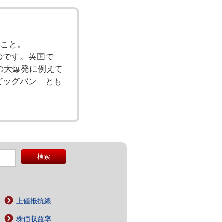
のこと。
のです。英国で
の大爆発に例えて
ビッグバン」とも
上値抵抗線
株価収益率