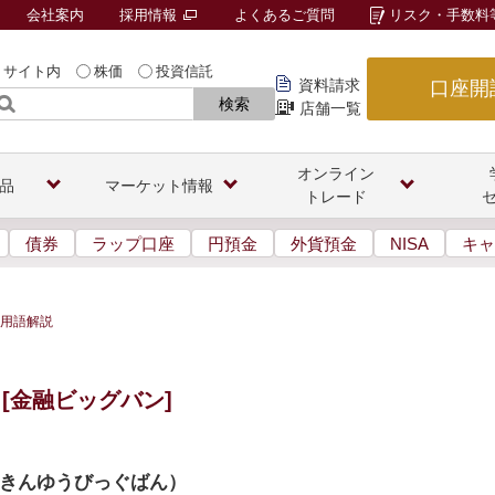
会社案内
採用情報
よくあるご質問
リスク・手数料
サイト内
株価
投資信託
資料請求
口座開
検索
店舗一覧
オンライン
品
マーケット情報
トレード
債券
ラップ口座
円預金
外貨預金
NISA
キャ
用語解説
[金融ビッグバン]
きんゆうびっぐばん
）