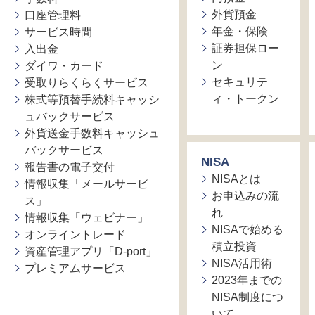
外貨預金
口座管理料
年金・保険
サービス時間
証券担保ロー
入出金
ン
ダイワ・カード
セキュリテ
受取りらくらくサービス
ィ・トークン
株式等預替手続料キャッシ
ュバックサービス
外貨送金手数料キャッシュ
バックサービス
NISA
報告書の電子交付
NISAとは
情報収集「メールサービ
お申込みの流
ス」
れ
情報収集「ウェビナー」
NISAで始める
オンライントレード
積立投資
資産管理アプリ「D-port」
NISA活用術
プレミアムサービス
2023年までの
NISA制度につ
いて