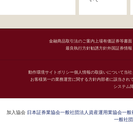
金融商品取引法のご案内
上場有価証券等書面
最良執行方針
勧誘方針
外国証券情報
動作環境
サイトポリシー
個人情報の取扱いについて
当社
お客様第一の業務運営に関する方針
内部者に該当され
システム
加入協会：
日本証券業協会
一般社団法人資産運用業協会
一般
一般社団