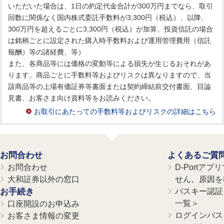
いただいた場合は、1日の約定代金合計が300万円までなら、取引
回数に関係なく国内株式委託手数料が3,300円（税込）、以降、
300万円を超えるごとに3,300円（税込）が加算、投資信託の場合
は銘柄ごとに設定された購入時手数料および運用管理費用（信託
報酬）等の諸経費、等）
また、各商品等には価格の変動等による損失が生じるおそれがあ
ります。商品ごとに手数料等およびリスクは異なりますので、当
該商品等の上場有価証券等書面または契約締結前交付書面、目論
見書、お客さま向け資料等をお読みください。
お取引にあたっての手数料等およびリスクの詳細はこちら
お問合わせ
よくあるご質
お問合わせ
D-Portア
大和証券以外の窓口
せん。原因を
お手続き
パスキー認証、
一覧＞
口座開設のお申込み
ログインパス
お客さま情報の変更