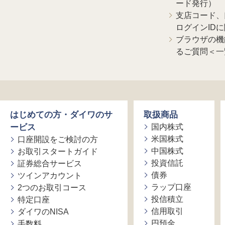
ード発行）
支店コード、
ログインID
ブラウザの機
るご質問＜一
はじめての方・ダイワのサ
取扱商品
ービス
国内株式
米国株式
口座開設をご検討の方
中国株式
お取引スタートガイド
投資信託
証券総合サービス
債券
ツインアカウント
ラップ口座
2つのお取引コース
投信積立
特定口座
信用取引
ダイワのNISA
円預金
手数料