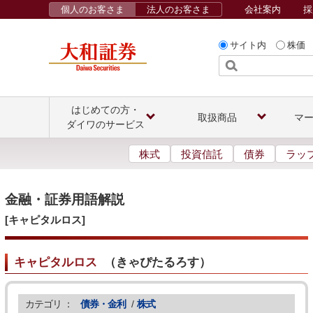
個人のお客さま
法人のお客さま
会社案内
採
サイト内
株価
はじめての方・
取扱商品
マ
ダイワのサービス
株式
投資信託
債券
ラッ
金融・証券用語解説
[キャピタルロス]
キャピタルロス
（
きゃぴたるろす
）
カテゴリ ：
債券・金利
/
株式