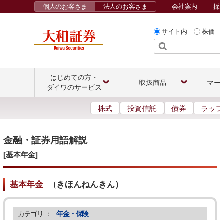
個人のお客さま
法人のお客さま
会社案内
採
サイト内
株価
はじめての方・
取扱商品
マ
ダイワのサービス
株式
投資信託
債券
ラッ
金融・証券用語解説
[基本年金]
基本年金
（
きほんねんきん
）
カテゴリ ：
年金・保険