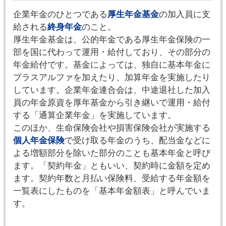
企業年金のひとつである
厚生年金基金
の加入員に支
給される
終身年金
のこと。
厚生年金基金は、公的年金である厚生年金保険の一
部を国に代わって運用・給付しており、その部分の
年金給付です。基金によっては、独自に基本年金に
プラスアルファを加えたり、加算年金を実施したり
しています。企業年金連合会は、中途退社した加入
員の年金原資を厚年基金から引き継いで運用・給付
する「通算企業年金」を実施しています。
このほか、生命保険会社や損害保険会社が実施する
個人年金保険
で受け取る年金のうち、配当金などに
よる増額部分を除いた部分のことも基本年金と呼び
ます。「契約年金」ともいい、契約時に金額を定め
ます。契約年数と月払い保険料、受給する年金額を
一覧表にしたものを「基本年金額表」と呼んでいま
す。