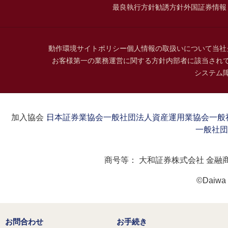
最良執行方針
勧誘方針
外国証券情報
動作環境
サイトポリシー
個人情報の取扱いについて
当社
お客様第一の業務運営に関する方針
内部者に該当され
システム
加入協会：
日本証券業協会
一般社団法人資産運用業協会
一般
一般社団
商号等：
大和証券株式会社 金融
©Daiwa S
お問合わせ
お手続き