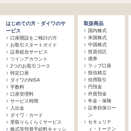
はじめての方・ダイワのサ
取扱商品
ービス
国内株式
米国株式
口座開設をご検討の方
中国株式
お取引スタートガイド
投資信託
証券総合サービス
債券
ツインアカウント
ラップ口座
2つのお取引コース
投信積立
特定口座
信用取引
ダイワのNISA
円預金
手数料
外貨預金
口座管理料
年金・保険
サービス時間
証券担保ロー
入出金
ン
ダイワ・カード
セキュリテ
受取りらくらくサービス
ィ・トークン
株式等預替手続料キャッシ