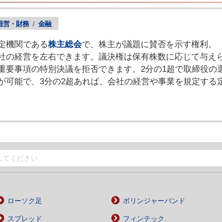
経営・財務
/
金融
定機関である
株主総会
で、株主が議題に賛否を示す権利。
社の経営を左右できます。議決権は保有株数に応じて与えら
重要事項の特別決議を拒否できます。2分の1超で取締役の
が可能で、3分の2超あれば、会社の経営や事業を規定する
ローソク足
ボリンジャーバンド
スプレッド
フィンテック