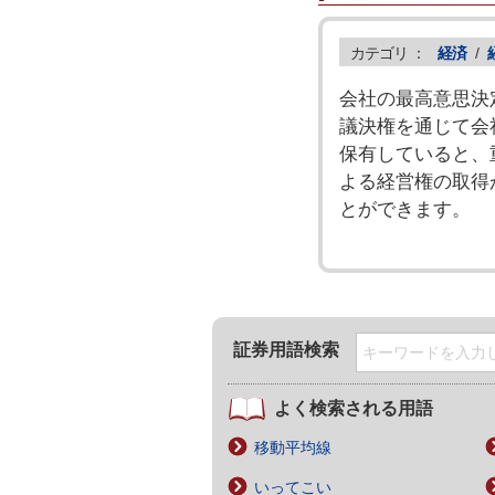
カテゴリ ：
経済
/
会社の最高意思決
議決権を通じて会
保有していると、
よる経営権の取得
とができます。
証券用語検索
よく検索される用語
移動平均線
いってこい