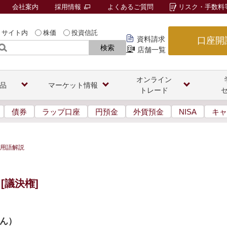
会社案内
採用情報
よくあるご質問
リスク・手数料
サイト内
株価
投資信託
資料請求
口座開
検索
店舗一覧
オンライン
品
マーケット情報
トレード
債券
ラップ口座
円預金
外貨預金
NISA
キャ
用語解説
[議決権]
ん
）