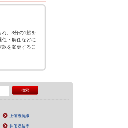
れ、3分の1超を
選任・解任などに
定款を変更するこ
上値抵抗線
株価収益率