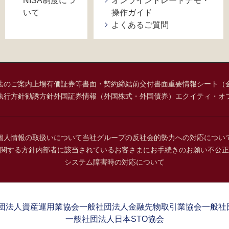
NISA制度につ
オンライントレードデモ・
いて
操作ガイド
よくあるご質問
法のご案内
上場有価証券等書面・契約締結前交付書面
重要情報シート（
執行方針
勧誘方針
外国証券情報（外国株式・外国債券）
エクイティ・オ
個人情報の取扱いについて
当社グループの反社会的勢力への対応につい
関する方針
内部者に該当されているお客さまにお手続きのお願い
不公正
システム障害時の対応について
団法人資産運用業協会
一般社団法人金融先物取引業協会
一般社
一般社団法人日本STO協会