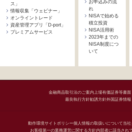
お申込みの流
ス」
れ
情報収集「ウェビナー」
NISAで始める
オンライントレード
積立投資
資産管理アプリ「D-port」
NISA活用術
プレミアムサービス
2023年までの
NISA制度につ
いて
金融商品取引法のご案内
上場有価証券等書面
最良執行方針
勧誘方針
外国証券情報
動作環境
サイトポリシー
個人情報の取扱いについて
当社
お客様第一の業務運営に関する方針
内部者に該当され