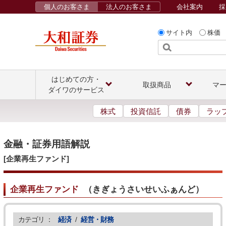
個人のお客さま
法人のお客さま
会社案内
採
サイト内
株価
はじめての方・
取扱商品
マ
ダイワのサービス
株式
投資信託
債券
ラッ
金融・証券用語解説
[企業再生ファンド]
企業再生ファンド
（
きぎょうさいせいふぁんど
）
カテゴリ ：
経済
/
経営・財務