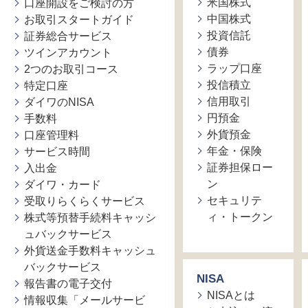
米国株式
口座開設をご検討の方
中国株式
お取引スタートガイド
投資信託
証券総合サービス
債券
ツインアカウント
ラップ口座
2つのお取引コース
投信積立
特定口座
信用取引
ダイワのNISA
円預金
手数料
外貨預金
口座管理料
年金・保険
サービス時間
証券担保ロー
入出金
ン
ダイワ・カード
セキュリテ
受取りらくらくサービス
ィ・トークン
株式等預替手続料キャッシ
ュバックサービス
外貨送金手数料キャッシュ
バックサービス
NISA
報告書の電子交付
NISAとは
情報収集「メールサービ