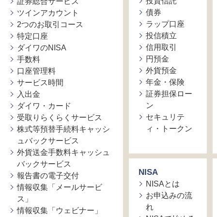
投資信託
証券総合サービス
債券
ツインアカウント
ラップ口座
2つのお取引コース
投信積立
特定口座
信用取引
ダイワのNISA
円預金
手数料
外貨預金
口座管理料
年金・保険
サービス時間
証券担保ロー
入出金
ン
ダイワ・カード
セキュリテ
受取りらくらくサービス
ィ・トークン
株式等預替手続料キャッシ
ュバックサービス
外貨送金手数料キャッシュ
バックサービス
NISA
報告書の電子交付
NISAとは
情報収集「メールサービ
お申込みの流
ス」
れ
情報収集「ウェビナー」