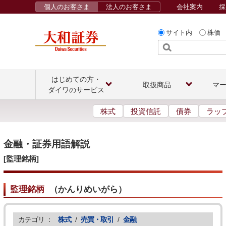
個人のお客さま
法人のお客さま
会社案内
採
サイト内
株価
はじめての方・
取扱商品
マ
ダイワのサービス
株式
投資信託
債券
ラッ
金融・証券用語解説
[監理銘柄]
監理銘柄
（
かんりめいがら
）
カテゴリ ：
株式
/
売買・取引
/
金融