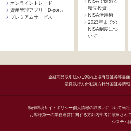
NISAで始める
オンライントレード
積立投資
資産管理アプリ「D-port」
NISA活用術
プレミアムサービス
2023年までの
NISA制度につ
いて
金融商品取引法のご案内
上場有価証券等書面
最良執行方針
勧誘方針
外国証券情報
動作環境
サイトポリシー
個人情報の取扱いについて
当社
お客様第一の業務運営に関する方針
内部者に該当され
システム