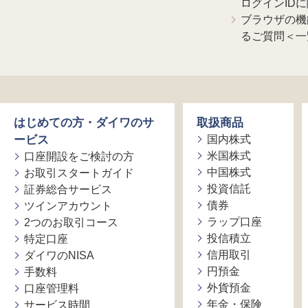
ログインID
ブラウザの機
るご質問＜一
はじめての方・ダイワのサ
取扱商品
ービス
国内株式
米国株式
口座開設をご検討の方
中国株式
お取引スタートガイド
投資信託
証券総合サービス
債券
ツインアカウント
ラップ口座
2つのお取引コース
投信積立
特定口座
信用取引
ダイワのNISA
円預金
手数料
外貨預金
口座管理料
年金・保険
サービス時間