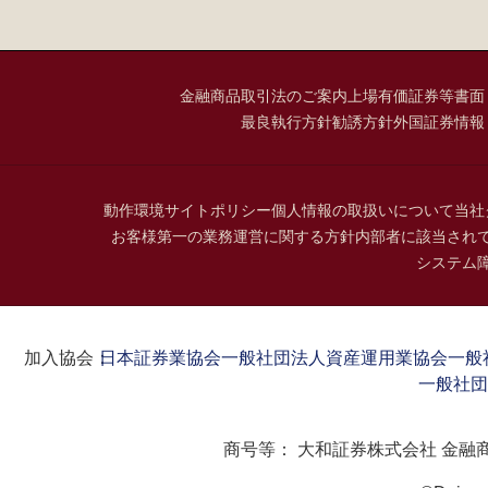
金融商品取引法のご案内
上場有価証券等書面
最良執行方針
勧誘方針
外国証券情報
動作環境
サイトポリシー
個人情報の取扱いについて
当社
お客様第一の業務運営に関する方針
内部者に該当され
システム
加入協会：
日本証券業協会
一般社団法人資産運用業協会
一般
一般社団
商号等：
大和証券株式会社 金融