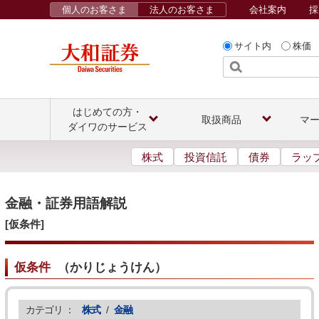
個人のお客さま
法人のお客さま
会社案内
採
サイト内
株価
はじめての方・
取扱商品
マ
ダイワのサービス
株式
投資信託
債券
ラッ
金融・証券用語解説
[仮条件]
仮条件
（
かりじょうけん
）
カテゴリ ：
株式
/
金融