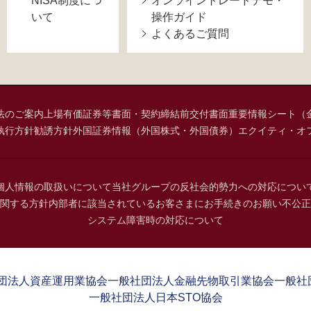
NISA制度につ
オンライントレードデモ・
いて
操作ガイド
よくあるご質問
法のご案内
上場有価証券等書面・契約締結前交付書面
重要情報シート（
執行方針
勧誘方針
外国証券情報（外国株式・外国債券）
エクイティ・オ
個人情報の取扱いについて
当社グループの反社会的勢力への対応につい
関する方針
内部者に該当されているお客さまにお手続きのお願い
不公正
システム障害時の対応について
団法人資産運用業協会
一般社団法人金融先物取引業協会
一般社
一般社団法人日本STO協会