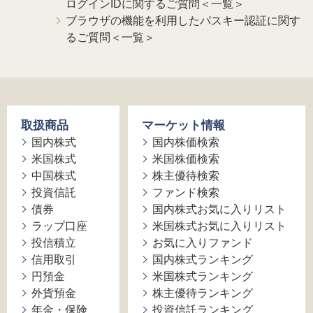
ログインIDに関するご質問＜一覧＞
ブラウザの機能を利用したパスキー認証に関す
るご質問＜一覧＞
取扱商品
マーケット情報
国内株式
国内株価検索
米国株式
米国株価検索
中国株式
株主優待検索
投資信託
ファンド検索
債券
国内株式お気に入りリスト
ラップ口座
米国株式お気に入りリスト
投信積立
お気に入りファンド
信用取引
国内株式ランキング
円預金
米国株式ランキング
外貨預金
株主優待ランキング
年金・保険
投資信託ランキング