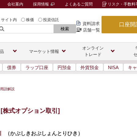
会社案内
採用情報
よくあるご質問
リスク・手数料
サイト内
株価
投資信託
資料請求
口座開
検索
店舗一覧
オンライン
品
マーケット情報
トレード
債券
ラップ口座
円預金
外貨預金
NISA
キャ
用語解説
[株式オプション取引]
引
（
かぶしきおぷしょんとりひき
）