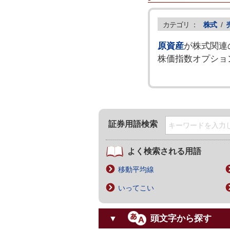
カテゴリ ：
株式
/
原資産
が株式関連
株価指数オプショ
証券用語検索
よく検索される用語
移動平均線
いってこい
頭文字から探す
▼