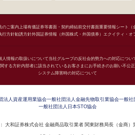
法のご案内
上場有価証券等書面・契約締結前交付書面
重要情報シート（
執行方針
勧誘方針
外国証券情報（外国株式・外国債券）
エクイティ・オ
個人情報の取扱いについて
当社グループの反社会的勢力への対応につい
関する方針
内部者に該当されているお客さまにお手続きのお願い
不公正
システム障害時の対応について
団法人資産運用業協会
一般社団法人金融先物取引業協会
一般社
一般社団法人日本STO協会
：
大和証券株式会社 金融商品取引業者 関東財務局長（金商）第